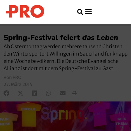
Spring-Festival feiert
das Leben
Ab Ostermontag werden mehrere tausend Christen
den Wintersportort Willingen im Sauerland für knapp
eine Woche bevölkern. Die Deutsche Evangelische
Allianz ist dort mit dem Spring-Festival zu Gast.
Von PRO
27. März 2015