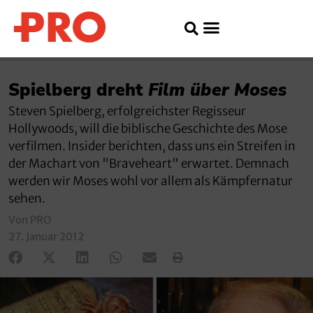
Spielberg dreht
Film über Moses
Steven Spielberg, erfolgreichster Regisseur
Hollywoods, will die biblische Geschichte des Mose
verfilmen. Insider berichten, dass uns ein Streifen in
der Machart von "Braveheart" erwartet. Demnach
werden wir Moses wohl vor allem als Kämpfernatur
sehen.
Von PRO
27. Januar 2012