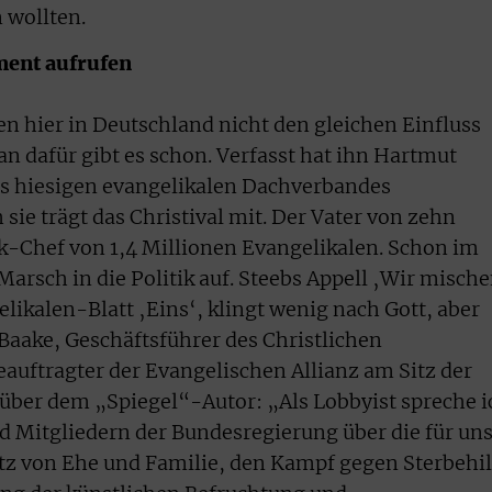
 wollten.
ent aufrufen
n hier in Deutschland nicht den gleichen Einfluss
an dafür gibt es schon. Verfasst hat ihn Hartmut
es hiesigen evangelikalen Dachverbandes
 sie trägt das Christival mit. Der Vater von zehn
k-Chef von 1,4 Millionen Evangelikalen. Schon im
Marsch in die Politik auf. Steebs Appell ‚Wir misch
elikalen-Blatt ‚Eins‘, klingt wenig nach Gott, aber
aake, Geschäftsführer des Christlichen
uftragter der Evangelischen Allianz am Sitz der
über dem „Spiegel“-Autor: „Als Lobbyist spreche i
 Mitgliedern der Bundesregierung über die für un
z von Ehe und Familie, den Kampf gegen Sterbehil