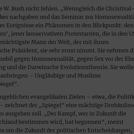
 W. Bush nicht fehlen. „Wenngleich die Christival
iker nachgaben und das Seminar zur Homosexualit
er Ereignisse ein Phänomen in den Blickpunkt: den
n‘, jener konservativen Protestanten, die in den 
r mächtigste Mann der Welt, der mit ihnen
che Präsident, sie sehr ernst nimmt. Sie nehmen d
mobil gegen Homosexualität, gegen Sex vor der Ehe
ng und die Darwinsche Evolutionstheorie. Sie woll
oranbringen – Ungläubige und Muslime
iegel“.
ngeblichen evangelikalen Zielen – etwa, die Politik
– zeichnet der „Spiegel“ eine mächtige Drohkuliss
en ausgehen soll. „Der Kampf, wer in Zukunft die
tschland bestimmen wird, hat begonnen“, meint
wa um die Zukunft der politischen Entscheidungen,