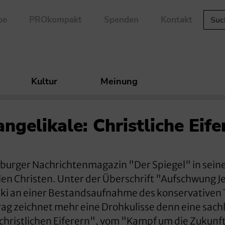
be
PROkompakt
Spenden
Kontakt
Kultur
Meinung
ngelikale: Christliche Eife
burger Nachrichtenmagazin "Der Spiegel" in sein
en Christen. Unter der Überschrift "Aufschwung J
ski an einer Bestandsaufnahme des konservativen T
rag zeichnet mehr eine Drohkulisse denn eine sach
"christlichen Eiferern", vom "Kampf um die Zukunft