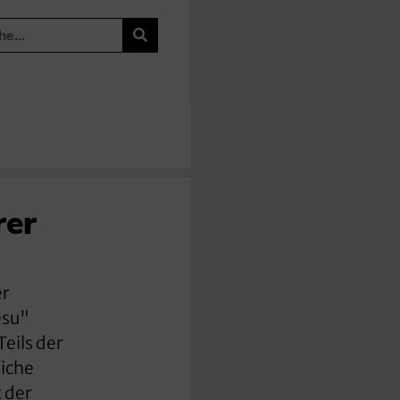
rer
er
esu"
eils der
liche
 der