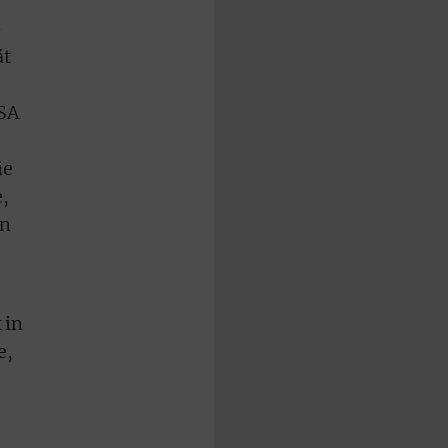
-
ät
USA
ie
,
en
 in
e,