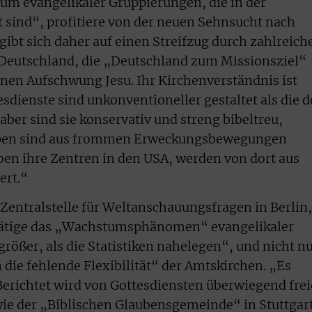
um evangelikaler Gruppierungen, die in der
t sind“, profitiere von der neuen Sehnsucht nach
ibt sich daher auf einen Streifzug durch zahlreich
Deutschland, die „Deutschland zum Missionsziel“
einen Aufschwung Jesu. Ihr Kirchenverständnis ist
esdienste sind unkonventioneller gestaltet als die d
 aber sind sie konservativ und streng bibeltreu,
ruppen sind aus frommen Erweckungsbewegungen
n ihre Zentren in den USA, werden von dort aus
ert.“
 Zentralstelle für Weltanschauungsfragen in Berlin,
ätige das „Wachstumsphänomen“ evangelikaler
 größer, als die Statistiken nahelegen“, und nicht n
ie fehlende Flexibilität“ der Amtskirchen. „Es
 Berichtet wird von Gottesdiensten überwiegend frei
ie der „Biblischen Glaubensgemeinde“ in Stuttgart