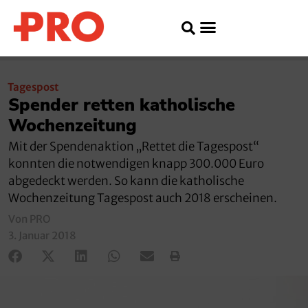
Tagespost
Spender retten katholische
Wochenzeitung
Mit der Spendenaktion „Rettet die Tagespost“
konnten die notwendigen knapp 300.000 Euro
abgedeckt werden. So kann die katholische
Wochenzeitung Tagespost auch 2018 erscheinen.
Von PRO
3. Januar 2018