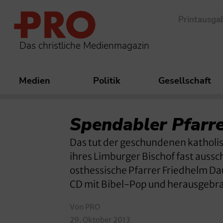
Printausga
Das christliche Medienmagazin
Medien
Politik
Gesellschaft
Spendabler Pfarre
Das tut der geschundenen katholis
ihres Limburger Bischof fast aussch
osthessische Pfarrer Friedhelm Da
CD mit Bibel-Pop und herausgebrach
Von PRO
29. Oktober 2013