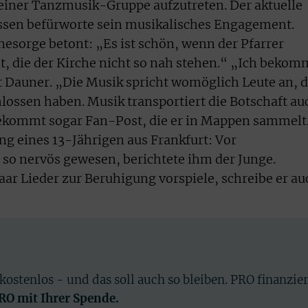
 einer Tanzmusik-Gruppe aufzutreten. Der aktuelle
ssen befürworte sein musikalisches Engagement.
esorge betont: „Es ist schön, wenn der Pfarrer
t, die der Kirche nicht so nah stehen.“ „Ich bekom
t Dauner. „Die Musik spricht womöglich Leute an, d
hlossen haben. Musik transportiert die Botschaft au
 bekommt sogar Fan-Post, die er in Mappen sammelt
ng eines 13-Jährigen aus Frankfurt: Vor
 so nervös gewesen, berichtete ihm der Junge.
aar Lieder zur Beruhigung vorspiele, schreibe er au
 kostenlos - und das soll auch so bleiben. PRO finanzie
PRO mit Ihrer Spende.