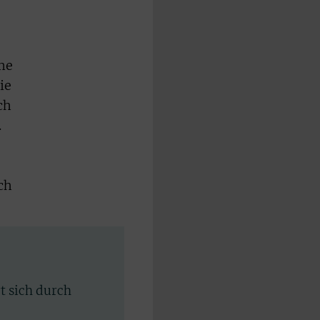
me
ie
ch
.
ch
rt sich durch