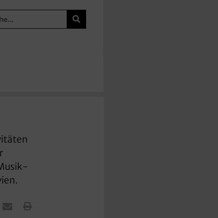
vitäten
r
 Musik-
vien.