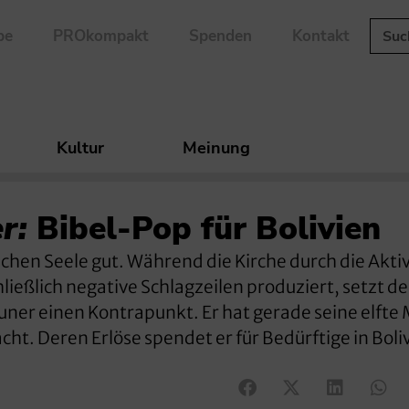
be
PROkompakt
Spenden
Kontakt
Kultur
Meinung
r:
Bibel-Pop für Bolivien
chen Seele gut. Während die Kirche durch die Akti
ließlich negative Schlagzeilen produziert, setzt de
uner einen Kontrapunkt. Er hat gerade seine elfte
t. Deren Erlöse spendet er für Bedürftige in Boli