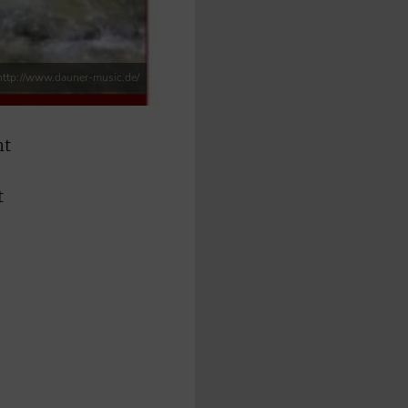
http://www.dauner-music.de/
nt
t