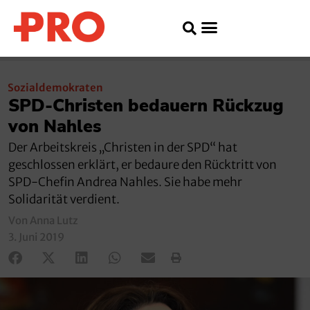
Sozialdemokraten
SPD-Christen bedauern Rückzug
von Nahles
Der Arbeitskreis „Christen in der SPD“ hat
geschlossen erklärt, er bedaure den Rücktritt von
SPD-Chefin Andrea Nahles. Sie habe mehr
Solidarität verdient.
Von Anna Lutz
3. Juni 2019