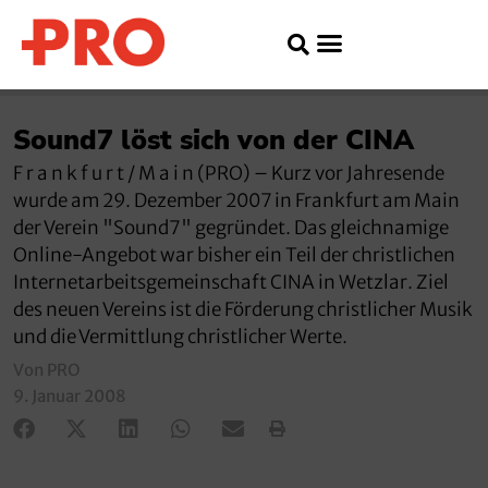
Sound7 löst sich von der CINA
F r a n k f u r t / M a i n (PRO) – Kurz vor Jahresende
wurde am 29. Dezember 2007 in Frankfurt am Main
der Verein "Sound7" gegründet. Das gleichnamige
Online-Angebot war bisher ein Teil der christlichen
Internetarbeitsgemeinschaft CINA in Wetzlar. Ziel
des neuen Vereins ist die Förderung christlicher Musik
und die Vermittlung christlicher Werte.
Von PRO
9. Januar 2008