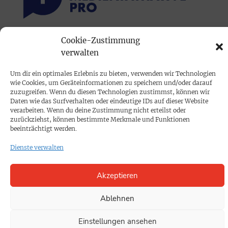
Cookie-Zustimmung
PRINTAUSGABE
verwalten
Mediadaten
Um dir ein optimales Erlebnis zu bieten, verwenden wir Technologien
wie Cookies, um Geräteinformationen zu speichern und/oder darauf
PROKOMPAKT
zuzugreifen. Wenn du diesen Technologien zustimmst, können wir
Daten wie das Surfverhalten oder eindeutige IDs auf dieser Website
Impressum
verarbeiten. Wenn du deine Zustimmung nicht erteilst oder
zurückziehst, können bestimmte Merkmale und Funktionen
beeinträchtigt werden.
SPENDEN
Dienste verwalten
Datenschutz
Akzeptieren
KONTAKT
Cookie-Richtlinie
Ablehnen
Einstellungen ansehen