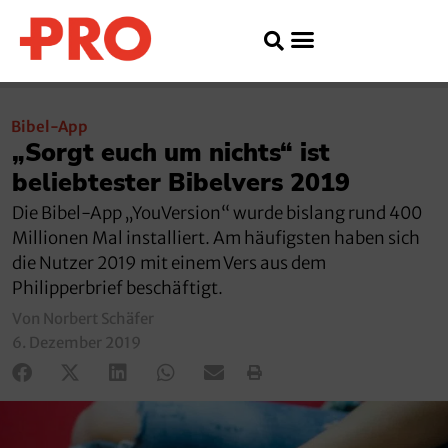
Bibel-App
„Sorgt euch um nichts“ ist
beliebtester Bibelvers 2019
Die Bibel-App „YouVersion“ wurde bislang rund 400
Millionen Mal installiert. Am häufigsten haben sich
die Nutzer 2019 mit einem Vers aus dem
Philipperbrief beschäftigt.
Von Norbert Schäfer
6. Dezember 2019