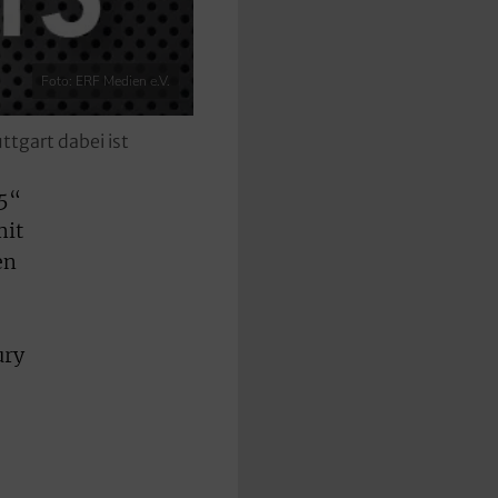
Foto: ERF Medien e.V.
tgart dabei ist
15“
mit
en
ury