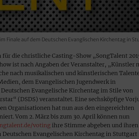
 Finale auf dem Deutschen Evanglischen Kirchentag in Stut
 für die christliche Casting-Show „SongTalent 20
how ist nach Angaben der Veranstalter, „Künstler 
uche nach musikalischen und künstlerischen Talent
 Medien, dem Evangelischen Jugendwerk in
eutschen Evangelische Kirchentag im Stile von
star“ (DSDS) veranstaltet. Eine sechsköpfige Vorj
gten Organisationen hat nun aus den eingereichten
niert. Vom 2. März bis zum 30. April können nun
gtalent.de/voting
ihre Stimme abgeben und ihren
 Deutschen Evangelischen Kirchentag in Stuttgart