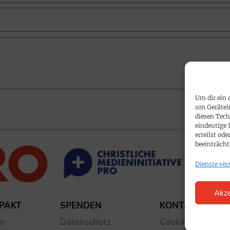
Um dir ein 
um Gerätei
diesen Tech
eindeutige 
erteilst o
beeinträcht
Dienste ver
Akze
PAKT
SPENDEN
KONTAKT
um
Datenschutz
Cookie-Richtlinie