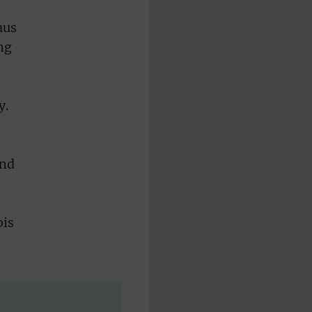
aus
ng
y.
und
bis