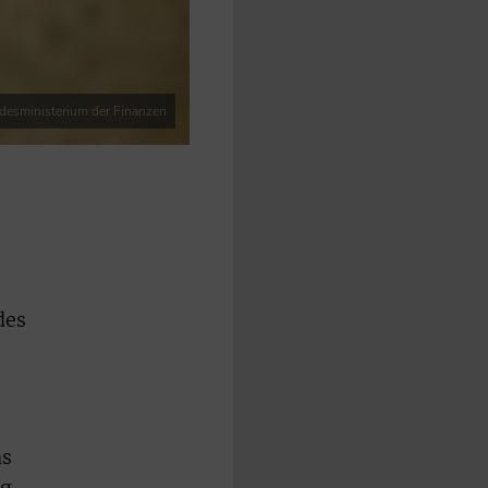
desministerium der Finanzen
des
as
g.