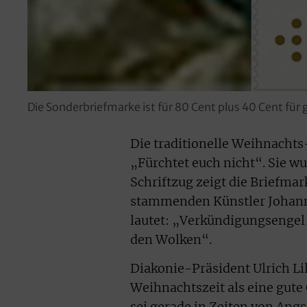
Die Sonderbriefmarke ist für 80 Cent plus 40 Cent für
Die traditionelle Weihnachts-
„Fürchtet euch nicht“. Sie w
Schriftzug zeigt die Briefm
stammenden Künstler Johann 
lautet: „Verkündigungsengel 
den Wolken“.
Diakonie-Präsident Ulrich Li
Weihnachtszeit als eine gute
sei gerade in Zeiten von Ang