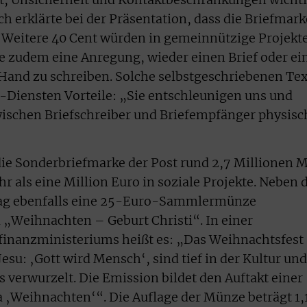
h erklärte bei der Präsentation, dass die Briefmark
 Weitere 40 Cent würden in gemeinnützige Projekt
ke zudem eine Anregung, wieder einen Brief oder ei
 Hand zu schreiben. Solche selbstgeschriebenen Te
Diensten Vorteile: „Sie entschleunigen uns und
wischen Briefschreiber und Briefempfänger physisc
ie Sonderbriefmarke der Post rund 2,7 Millionen M
r als eine Million Euro in soziale Projekte. Neben 
ag ebenfalls eine 25-Euro-Sammlermünze
el „Weihnachten – Geburt Christi“. In einer
finanzministeriums heißt es: „Das Weihnachtsfest
Jesu: ‚Gott wird Mensch‘, sind tief in der Kultur und
verwurzelt. Die Emission bildet den Auftakt einer
Weihnachten‘“. Die Auflage der Münze beträgt 1,