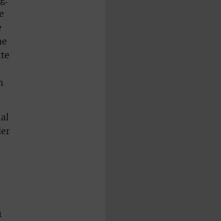
e
e
ne
xte
h
al
der
1