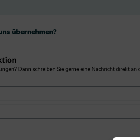
 uns übernehmen?​
ktion
gungen? Dann schreiben Sie gerne eine Nachricht direkt an