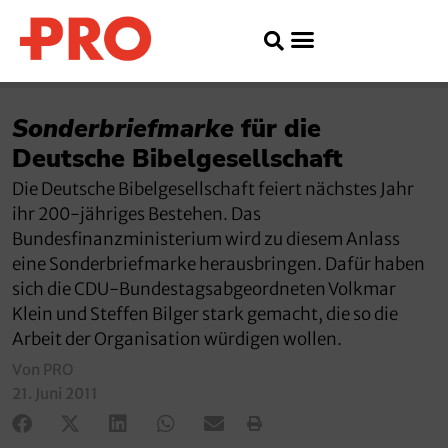
Sonderbriefmarke
für die
Deutsche Bibelgesellschaft
Die Deutsche Bibelgesellschaft feiert nächstes Jahr
ihr 200-jähriges Bestehen. Das
Bundesfinanzministerium wird zu diesem Anlass
eine Sonderbriefmarke herausbringen. Dafür haben
sich die CDU-Bundestagsabgeordneten Volkmar
Klein und Steffen Bilger stark gemacht, die so die
Arbeit der Organisation würdigen wollen.
Von PRO
21. Juni 2011