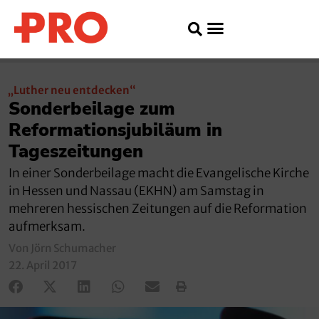
„Luther neu entdecken“
Sonderbeilage zum
Reformationsjubiläum in
Tageszeitungen
In einer Sonderbeilage macht die Evangelische Kirche
in Hessen und Nassau (EKHN) am Samstag in
mehreren hessischen Zeitungen auf die Reformation
aufmerksam.
Von Jörn Schumacher
22. April 2017