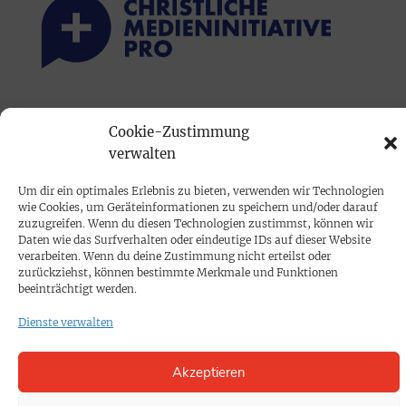
PRINTAUSGABE
Cookie-Zustimmung
Mediadaten
verwalten
Um dir ein optimales Erlebnis zu bieten, verwenden wir Technologien
PROKOMPAKT
wie Cookies, um Geräteinformationen zu speichern und/oder darauf
Impressum
zuzugreifen. Wenn du diesen Technologien zustimmst, können wir
Daten wie das Surfverhalten oder eindeutige IDs auf dieser Website
verarbeiten. Wenn du deine Zustimmung nicht erteilst oder
zurückziehst, können bestimmte Merkmale und Funktionen
SPENDEN
beeinträchtigt werden.
Datenschutz
Dienste verwalten
KONTAKT
Akzeptieren
Cookie-Richtlinie