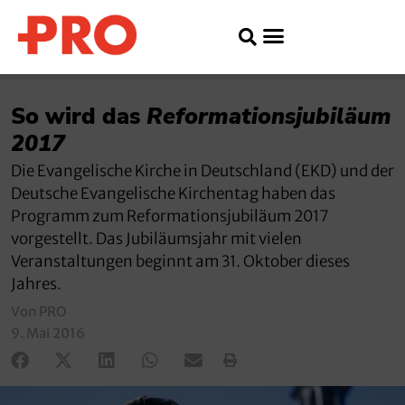
So wird das
Reformationsjubiläum
2017
Die Evangelische Kirche in Deutschland (EKD) und der
Deutsche Evangelische Kirchentag haben das
Programm zum Reformationsjubiläum 2017
vorgestellt. Das Jubiläumsjahr mit vielen
Veranstaltungen beginnt am 31. Oktober dieses
Jahres.
Von PRO
9. Mai 2016