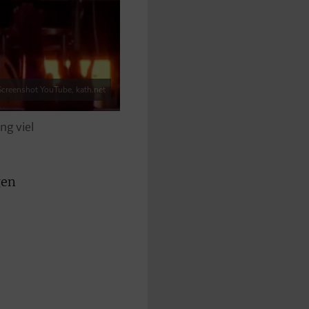
Screenshot YouTube, kath.net
ng viel
gen