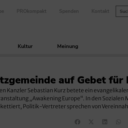
be
PROkompakt
Spenden
Kontakt
Kultur
Meinung
etzgemeinde auf Gebet für
en Kanzler Sebastian Kurz betete ein evangelikale
ranstaltung „Awakening Europe“. In den Sozialen
okettiert, Politik-Vertreter sprechen von Vereinn