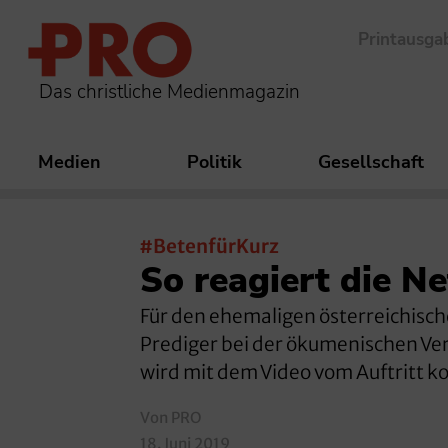
Printausga
Das christliche Medienmagazin
Medien
Politik
Gesellschaft
#BetenfürKurz
So reagiert die N
Für den ehemaligen österreichisch
Prediger bei der ökumenischen Ve
wird mit dem Video vom Auftritt k
Von PRO
18. Juni 2019