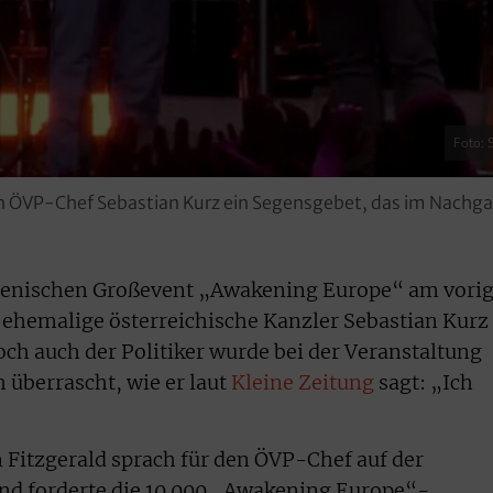
Foto: 
den ÖVP-Chef Sebastian Kurz ein Segensgebet, das im Nachga
menischen Großevent „Awakening Europe“ am vori
 ehemalige österreichische Kanzler Sebastian Kurz
och auch der Politiker wurde bei der Veranstaltung
h überrascht, wie er laut
Kleine Zeitung
sagt: „Ich
n Fitzgerald sprach für den ÖVP-Chef auf der
nd forderte die 10.000 „Awakening Europe“-