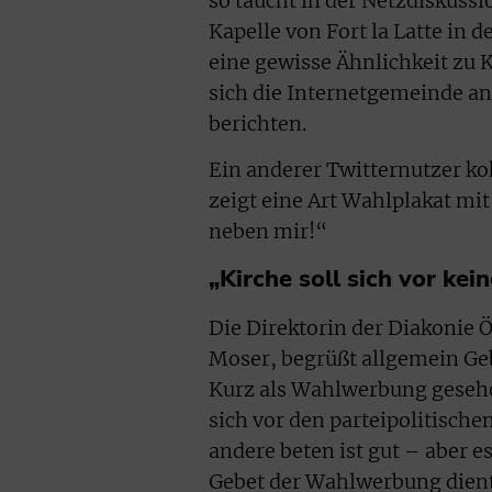
so taucht in der Netzdiskuss
Kapelle von Fort la Latte in 
eine gewisse Ähnlichkeit zu 
sich die Internetgemeinde a
berichten.
Ein anderer Twitternutzer k
zeigt eine Art Wahlplakat mi
neben mir!“
„Kirche soll sich vor ke
Die Direktorin der Diakonie Ö
Moser, begrüßt allgemein Gebe
Kurz als Wahlwerbung gesehe
sich vor den parteipolitische
andere beten ist gut – aber e
Gebet der Wahlwerbung dient