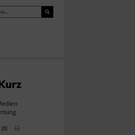
 Kurz
r
 Medien
ahmung.