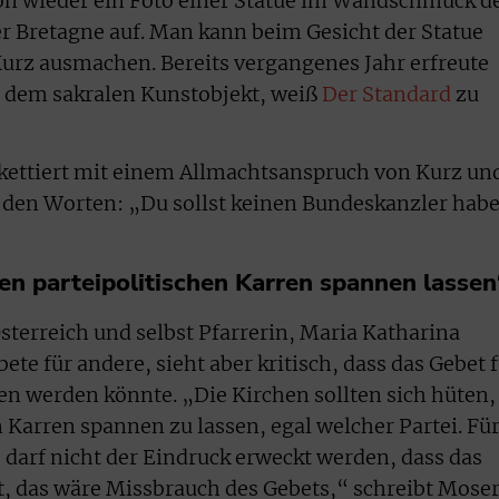
ion wieder ein Foto einer Statue im Wandschmuck d
der Bretagne auf. Man kann beim Gesicht der Statue
Kurz ausmachen. Bereits vergangenes Jahr erfreute
n dem sakralen Kunstobjekt, weiß
Der Standard
zu
okettiert mit einem Allmachtsanspruch von Kurz un
t den Worten: „Du sollst keinen Bundeskanzler hab
inen parteipolitischen Karren spannen lassen
sterreich und selbst Pfarrerin, Maria Katharina
te für andere, sieht aber kritisch, dass das Gebet 
n werden könnte. „Die Kirchen sollten sich hüten,
n Karren spannen zu lassen, egal welcher Partei. Fü
s darf nicht der Eindruck erweckt werden, dass das
, das wäre Missbrauch des Gebets,“ schreibt Mose