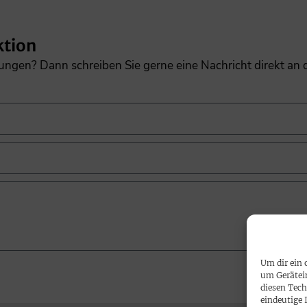
ktion
gungen? Dann schreiben Sie gerne eine Nachricht direkt an
Um dir ein 
um Gerätei
diesen Tech
eindeutige 