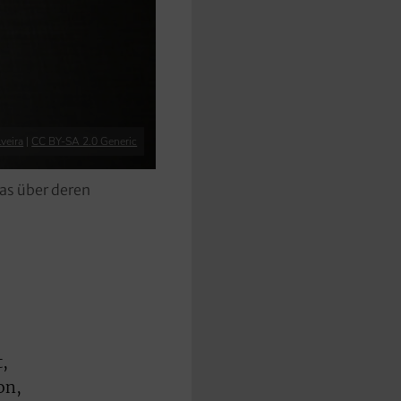
veira
|
CC BY-SA 2.0 Generic
was über deren
t,
on,