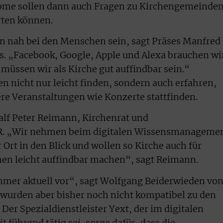
Home sollen dann auch Fragen zu Kirchengemeinde
rten können.
n nah bei den Menschen sein, sagt Präses Manfred
ts. „Facebook, Google, Apple und Alexa brauchen wi
t müssen wir als Kirche gut auffindbar sein.“
hen nicht nur leicht finden, sondern auch erfahren,
re Veranstaltungen wie Konzerte stattfinden.
Ralf Peter Reimann, Kirchenrat und
KiR. „Wir nehmen beim digitalen Wissensmanageme
Ort in den Blick und wollen so Kirche auch für
hen leicht auffindbar machen“, sagt Reimann.
mmer aktuell vor“, sagt Wolfgang Beiderwieden vo
 wurden aber bisher noch nicht kompatibel zu den
er Spezialdienstleister Yext, der im digitalen
ührend tätig sei, sorge dafür, dass die