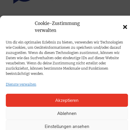
PRINTAUSGABE
Cookie-Zustimmung
Mediadaten
verwalten
Um dir ein optimales Erlebnis zu bieten, verwenden wir Technologien
PROKOMPAKT
wie Cookies, um Geräteinformationen zu speichern und/oder darauf
Impressum
zuzugreifen. Wenn du diesen Technologien zustimmst, können wir
Daten wie das Surfverhalten oder eindeutige IDs auf dieser Website
verarbeiten. Wenn du deine Zustimmung nicht erteilst oder
zurückziehst, können bestimmte Merkmale und Funktionen
SPENDEN
beeinträchtigt werden.
Datenschutz
Dienste verwalten
KONTAKT
Akzeptieren
Cookie-Richtlinie
Ablehnen
Einstellungen ansehen