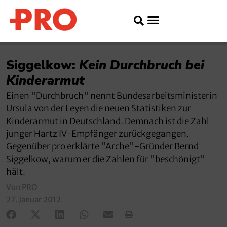
Siggelkow:
Kein Durchbruch bei
Kinderarmut
Einen "Durchbruch" nennt Bundesarbeitsministerin
Ursula von der Leyen die neuen Statistiken zur
Kinderarmut in Deutschland. Demnach ist die Zahl
junger Hartz IV-Empfänger zurückgegangen.
Gegenüber pro erklärte "Arche"-Gründer Bernd
Siggelkow, warum er die Zahlen für "beschönigt"
hält.
Von PRO
27. Januar 2012