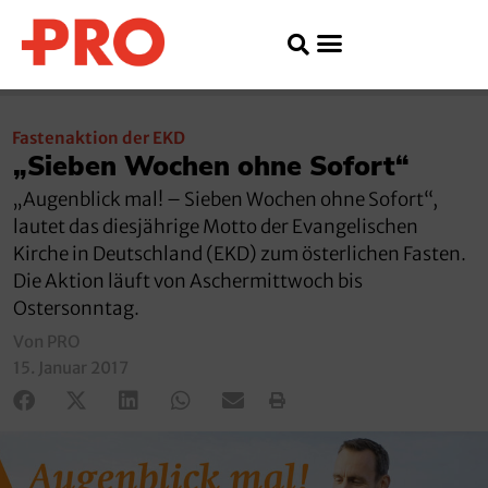
Fastenaktion der EKD
„Sieben Wochen ohne Sofort“
„Augenblick mal! – Sieben Wochen ohne Sofort“,
lautet das diesjährige Motto der Evangelischen
Kirche in Deutschland (EKD) zum österlichen Fasten.
Die Aktion läuft von Aschermittwoch bis
Ostersonntag.
Von PRO
15. Januar 2017