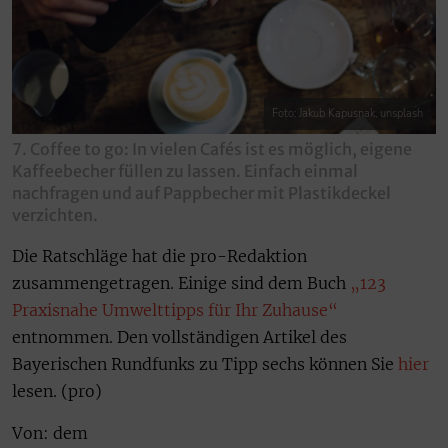
Foto: Jakub Kapusnak, unsplash
7. Coffee to go: In vielen Cafés ist es möglich, eigene
Kaffeebecher füllen zu lassen. Einfach einmal
nachfragen und auf Pappbecher mit Plastikdeckel
verzichten.
Die Ratschläge hat die pro-Redaktion
zusammengetragen. Einige sind dem Buch
„123
Praxisnahe Umwelttipps für Ihr Zuhause“
entnommen. Den vollständigen Artikel des
Bayerischen Rundfunks zu Tipp sechs können Sie
hier
lesen. (pro)
Von: dem