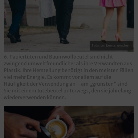
Foto: Gili Benita, unsplash
6. Papiertüten und Baumwollbeutel sind nicht
zwingend umweltfreundlicher als ihre Verwandten aus
Plastik. Ihre Herstellung benötigt in den meisten Fällen
viel mehr Energie. Es kommt vor allem auf die
Häufigkeit der Verwendung an – am „grünsten“ sind
Sie mit einem Jutebeutel unterwegs, den sie jahrelang
wiederverwenden können.