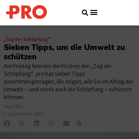
„Tag der Schöpfung“
Sieben Tipps, um die Umwelt zu
schützen
Am Freitag feierten die Kirchen den „Tag der
Schöpfung“. pro hat sieben Tipps
zusammengetragen, die zeigen, wie Sie im Alltag die
Umwelt – und somit auch die Schöpfung – schützen
können.
Von PRO
1. September 2017