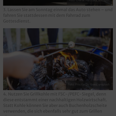
Foto: Charlie Harutaka, unsplash
3. Lassen Sie am Sonntag einmal das Auto stehen – und
fahren Sie stattdessen mit dem Fahrrad zum
Gottesdienst.
Foto: Priscilla Du Preez, unsplash
4. Nutzen Sie Grillkohle mit FSC-/PEFC-Siegel, denn
diese entstammt einer nachhaltigen Holzwirtschaft.
Statt Kohle können Sie aber auch Buchenholzscheite
verwenden, die sich ebenfalls sehr gut zum Grillen