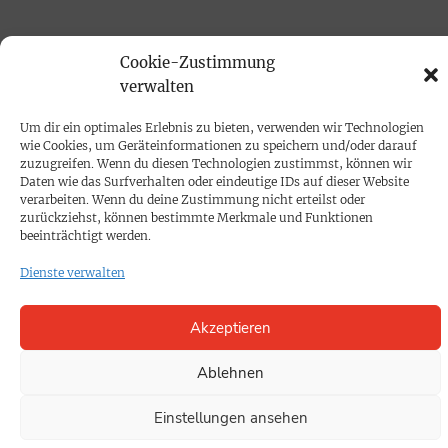
PROKOMPAKT
Cookie-Zustimmung
Impressum
verwalten
Um dir ein optimales Erlebnis zu bieten, verwenden wir Technologien
SPENDEN
wie Cookies, um Geräteinformationen zu speichern und/oder darauf
zuzugreifen. Wenn du diesen Technologien zustimmst, können wir
Datenschutz
Daten wie das Surfverhalten oder eindeutige IDs auf dieser Website
verarbeiten. Wenn du deine Zustimmung nicht erteilst oder
zurückziehst, können bestimmte Merkmale und Funktionen
KONTAKT
beeinträchtigt werden.
Cookie-Richtlinie
Dienste verwalten
Akzeptieren
Ablehnen
Einstellungen ansehen