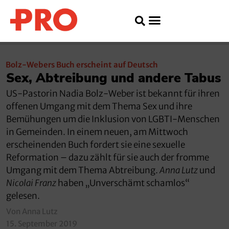
Bolz-Webers Buch erscheint auf Deutsch
Sex, Abtreibung und andere Tabus
US-Pastorin Nadia Bolz-Weber ist bekannt für ihren
offenen Umgang mit dem Thema Sex und ihre
Bemühungen um die Inklusion von LGBTI-Menschen
in Gemeinden. In einem neuen, am Mittwoch
erscheinenden Buch fordert sie eine sexuelle
Reformation – dazu zählt für sie auch der fromme
Umgang mit dem Thema Abtreibung.
Anna Lutz
und
Nicolai Franz
haben „Unverschämt schamlos“
gelesen.
Von Anna Lutz
15. September 2019