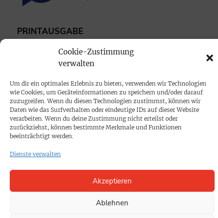
PRINTAUSGABE
Mediadaten
Cookie-Zustimmung
verwalten
PROKOMPAKT
Um dir ein optimales Erlebnis zu bieten, verwenden wir Technologien
Impressum
wie Cookies, um Geräteinformationen zu speichern und/oder darauf
zuzugreifen. Wenn du diesen Technologien zustimmst, können wir
Daten wie das Surfverhalten oder eindeutige IDs auf dieser Website
SPENDEN
verarbeiten. Wenn du deine Zustimmung nicht erteilst oder
zurückziehst, können bestimmte Merkmale und Funktionen
Datenschutz
beeinträchtigt werden.
Dienste verwalten
KONTAKT
Cookie-Richtlinie
Akzeptieren
Ablehnen