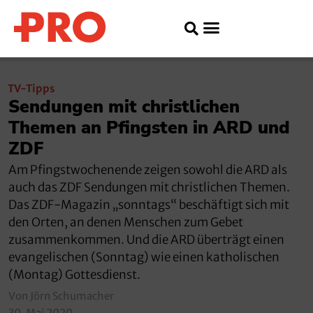
TV-Tipps
Sendungen mit christlichen
Themen an Pfingsten in ARD und
ZDF
Am Pfingstwochenende zeigen sowohl die ARD als
auch das ZDF Sendungen mit christlichen Themen.
Das ZDF-Magazin „sonntags“ beschäftigt sich mit
den Orten, an denen Menschen zum Gebet
zusammenkommen. Und die ARD überträgt einen
evangelischen (Sonntag) wie einen katholischen
(Montag) Gottesdienst.
Von Jörn Schumacher
30. Mai 2020