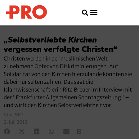
„Selbstverliebte Kirchen
vergessen verfolgte Christen“
Christen werden in der muslimischen Welt
zunehmend Opfer von Diskriminierungen. Auf
Solidarität von den Kirchen hierzulande könnten sie
dabei nur selten zählen. Das sagt die
Islamwissenschaftlerin Rita Breuer im Interview mit
der "Frankfurter Allgemeinen Sonntagszeitung" –
und wirft den Kirchen Selbstverliebtheit vor.
Von PRO
2. Juli 2012