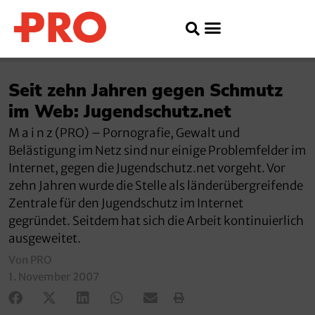
Seit zehn Jahren gegen Schmutz
im Web: Jugendschutz.net
M a i n z (PRO) – Pornografie, Gewalt und
Belästigung im Netz sind nur einige Problemfelder im
Internet, gegen die Jugendschutz.net vorgeht. Vor
zehn Jahren wurde die Stelle als länderübergreifende
Zentrale für den Jugendschutz im Internet
gegründet. Seitdem hat sich die Arbeit kontinuierlich
ausgeweitet.
Von PRO
1. November 2007