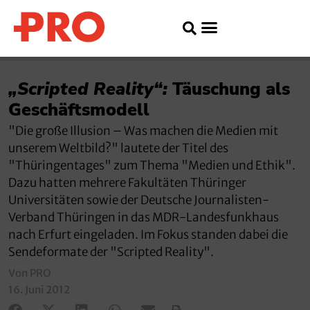
„Scripted Reality“:
Täuschung als
Geschäftsmodell
"Die große Illusion – Was machen die Medien mit
unserem Weltbild?" lautete der Titel des
"Thüringentages" zum Thema "Medien und Ethik".
Dazu hatten mehrere Fakultäten Thüringer
Universitäten sowie der Deutsche Journalisten-
Verband Thüringen in das MDR-Landesfunkhaus
nach Erfurt eingeladen. Im Fokus standen dabei die
Sendeformate der "Scripted Reality".
Von PRO
16. Juni 2012