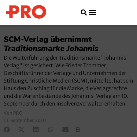
SCM-Verlag übernimmt
Traditionsmarke Johannis
Die Weiterführung der Traditionsmarke "Johannis
Verlag" ist gesichert. Wie Frieder Trommer,
Geschäftsführer der Verlage und Unternehmen der
Stiftung Christliche Medien (SCM), mitteilte, hat sein
Haus den Zuschlag für die Marke, die Verlagsrechte
und die Warenbestände des Johannis-Verlag am 10.
September durch den Insolvenzverwalter erhalten.
Von PRO
13. September 2010