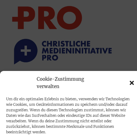
Cookie-Zustimmung
PRINTAUSGABE
verwalten
Mediadaten
Um dir ein optimales Erlebnis zu bieten, verwenden wir Technologien
wie Cookies, um Geräteinformationen zu speichern und/oder darauf
PROKOMPAKT
zuzugreifen. Wenn du diesen Technologien zustimmst, können wir
Daten wie das Surfverhalten oder eindeutige IDs auf dieser Website
Impressum
verarbeiten. Wenn du deine Zustimmung nicht erteilst oder
zurückziehst, können bestimmte Merkmale und Funktionen
beeinträchtigt werden.
SPENDEN