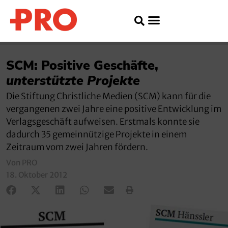
SCM: Positive Geschäfte,
unterstützte Projekte
Die Stiftung Christliche Medien (SCM) kann für die
vergangenen zwei Jahre eine positive Entwicklung im
Verlagsgeschäft aufweisen. Erstmals konnte sie
dadurch 35 gemeinnützige Projekte in einem
Zeitraum vom zwei Jahren fördern.
Von PRO
18. Oktober 2012