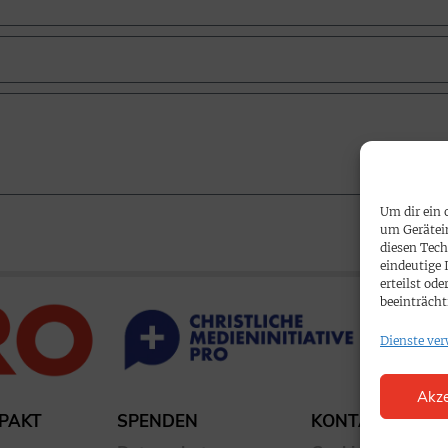
Um dir ein 
um Gerätei
diesen Tech
eindeutige 
erteilst o
beeinträcht
Dienste ver
Akze
PAKT
SPENDEN
KONTAKT