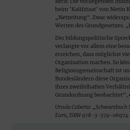
Beck: Die vorliegenden Indizi
beim ’Kalifstaat’ von Metin K
„Netzeitung“. Zwar widerspr
Werten des Grundgesetzes. „Da
Der bildungspolitische Sprec
verlangte vor allem eine bes
erreichen, dass möglichst vie
Organisation machen. So könne
Religionsgemeinschaft ist un
Bundesländern diese Organis
ihres zweifelhaften Verhältn
Grundordnung beobachtet“, 
Ursula Caberta: „Schwarzbuch S
Euro, ISBN 978-3-579-06974