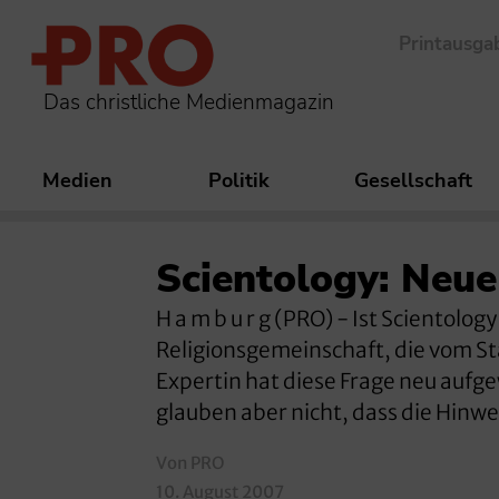
Printausga
Das christliche Medienmagazin
Medien
Politik
Gesellschaft
Scientology: Neue
H a m b u r g (PRO) - Ist Scientolo
Religionsgemeinschaft, die vom St
Expertin hat diese Frage neu aufge
glauben aber nicht, dass die Hinw
Von PRO
10. August 2007