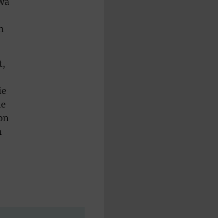
twa
n
t,
ie
ne
on
n