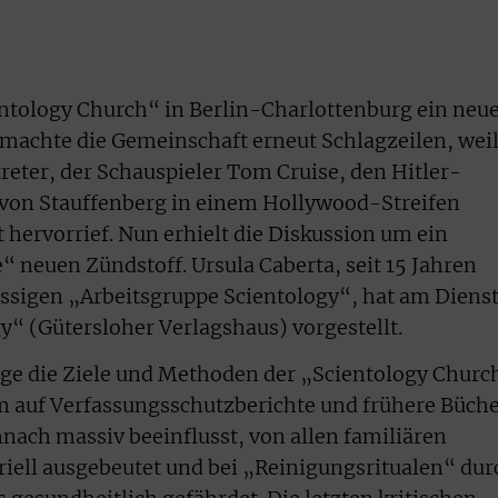
entology Church“ in Berlin-Charlottenburg ein neu
machte die Gemeinschaft erneut Schlagzeilen, wei
reter, der Schauspieler Tom Cruise, den Hitler-
 von Stauffenberg in einem Hollywood-Streifen
t hervorrief. Nun erhielt die Diskussion um ein
“ neuen Zündstoff. Ursula Caberta, seit 15 Jahren
ässigen „Arbeitsgruppe Scientology“, hat am Diens
“ (Gütersloher Verlagshaus) vorgestellt.
ige die Ziele und Methoden der „Scientology Churc
em auf Verfassungsschutzberichte und frühere Büch
ach massiv beeinflusst, von allen familiären
iell ausgebeutet und bei „Reinigungsritualen“ dur