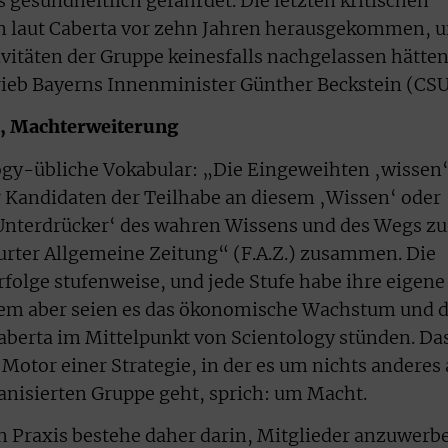
 gesundheitlich gefährdet. Die letzten kritischen
en laut Caberta vor zehn Jahren herausgekommen, 
tivitäten der Gruppe keinesfalls nachgelassen hätten
rieb Bayerns Innenminister Günther Beckstein (CSU
e, Machterweiterung
logy-übliche Vokabular: „Die Eingeweihten ‚wissen‘
r Kandidaten der Teilhabe an diesem ‚Wissen‘ oder
Unterdrücker‘ des wahren Wissens und des Wegs zu
furter Allgemeine Zeitung“ (F.A.Z.) zusammen. Die
rfolge stufenweise, und jede Stufe habe ihre eigene
allem aber seien es das ökonomische Wachstum und d
aberta im Mittelpunkt von Scientology stünden. Da
otor einer Strategie, in der es um nichts anderes 
nisierten Gruppe geht, sprich: um Macht.
n Praxis bestehe daher darin, Mitglieder anzuwerb