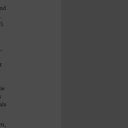
und
.
).
,
r
ie
s
als
en,