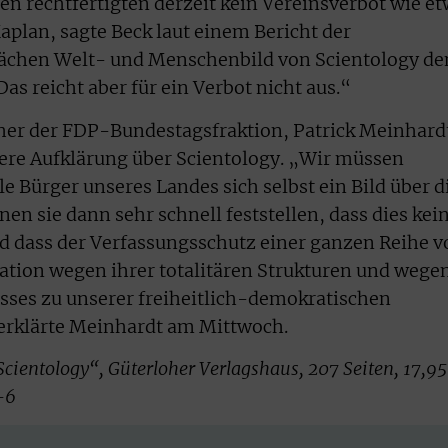
en rechtfertigten derzeit kein Vereinsverbot wie e
aplan, sagte Beck laut einem Bericht der
ächen Welt- und Menschenbild von Scientology de
s reicht aber für ein Verbot nicht aus.“
her der FDP-Bundestagsfraktion, Patrick Meinhard
sere Aufklärung über Scientology. „Wir müssen
le Bürger unseres Landes sich selbst ein Bild über d
n sie dann sehr schnell feststellen, dass dies kei
d dass der Verfassungsschutz einer ganzen Reihe v
ation wegen ihrer totalitären Strukturen und wege
isses zu unserer freiheitlich-demokratischen
erklärte Meinhardt am Mittwoch.
cientology“, Güterloher Verlagshaus, 207 Seiten, 17,95
-6