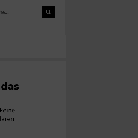
 das
 keine
deren