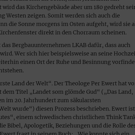
t wird das Kirchengebäude aber um 180 gedreht sei
ung Westen zeigen. Somit werden sich auch die
nn die Sonne morgens im Osten aufgeht, wird sie 
Kirchenfenster direkt in den Chorraum scheinen.
t das Bergbauunternehmen LKAB dafür, dass auch
 wird. Wer sich hier beispielsweise an seine Hochze
eiterhin einen Ort der Ruhe und Besinnung vorfinde
entstehen.
arste Land der Welt“. Der Theologe Per Ewert hat vo
it dem Titel „Landet som glömde Gud“ („Das Land,
en im 20. Jahrhundert zum säkularsten
 Welt wurde“) diesen Prozess beschrieben. Ewert ist
utes“, einem schwedischen christlichen Think Tan
ie Bibel, Apologetik, Beziehungen und die Rolle de
 Ewert fragt in seinem Buch: „Wie konnte sich ein