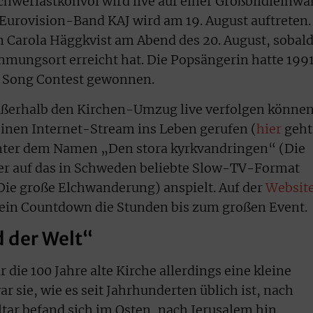
chwerlastkonvoi wird live auf einer Großbildleinw
Eurovision-Band KAJ wird am 19. August auftreten.
on Carola Häggkvist am Abend des 20. August, sobal
mmungsort erreicht hat. Die Popsängerin hatte 199
n Song Contest gewonnen.
ßerhalb den Kirchen-Umzug live verfolgen können
inen Internet-Stream ins Leben gerufen (
hier
geht
unter dem Namen „Den stora kyrkvandringen“ (Die
r auf das in Schweden beliebte Slow-TV-Format
Die große Elchwanderung) anspielt. Auf der
Websit
t ein Countdown die Stunden bis zum großen Event.
d der Welt“
 die 100 Jahre alte Kirche allerdings eine kleine
 sie, wie es seit Jahrhunderten üblich ist, nach
ltar befand sich im Osten, nach Jerusalem hin