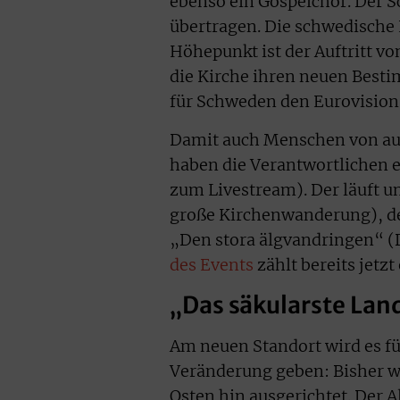
ebenso ein Gospelchor. Der S
übertragen. Die schwedische 
Höhepunkt ist der Auftritt v
die Kirche ihren neuen Besti
für Schweden den Eurovisio
Damit auch Menschen von au
haben die Verantwortlichen e
zum Livestream). Der läuft 
große Kirchenwanderung), de
„Den stora älgvandringen“ (
des Events
zählt bereits jetz
„Das säkularste Lan
Am neuen Standort wird es für
Veränderung geben: Bisher war
Osten hin ausgerichtet. Der A