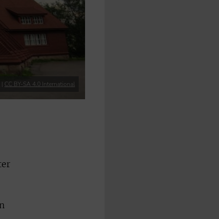
r
|
CC BY-SA 4.0 International
ter
in