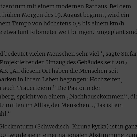
dtzentrum mit einem modernen Rathaus. Bei dem
m frühen Morgen des 19. August beginnt, wird ein
inem Tempo von höchstens 0,5 bis einem km/h
e etwa fünf Kilometer weit bringen. Eingeplant sin
nd bedeutet vielen Menschen sehr viel“, sagte Stefa
Projektleiter den Umzug des Gebäudes seit 2017
KAB. „An diesem Ort haben die Menschen seit
arken in ihrem Leben begangen: Hochzeiten,
 auch Trauerfeiern.” Die Pastorin der
nberg, spricht von einem „Nachhausekommen“, di
tz mitten im Alltag der Menschen. „Das ist ein
hl.“
Glockenturm (Schwedisch: Kiruna kyrka) ist in gan
001 wurde sie in einer nationalen Abstimmung zu