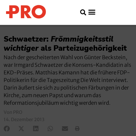
Schwaetzer:
Frömmigkeitsstil
wichtiger
als Parteizugehörigkeit
Nach der gescheiterten Wahl von Günter Beckstein,
war Irmgard Schwaetzer die Konsens-Kandidatin als
EKD-Präses. Matthias Kamann hat die frühere FDP-
Politikerin für die Tageszeitung Die Welt interviewt.
Darin äußert sie sich zu politischen Färbungen in der
Kirche, zum neuen Papst und warum das
Reformationsjubiläum wichtig werden wird.
Von PRO
14. Dezember 2013