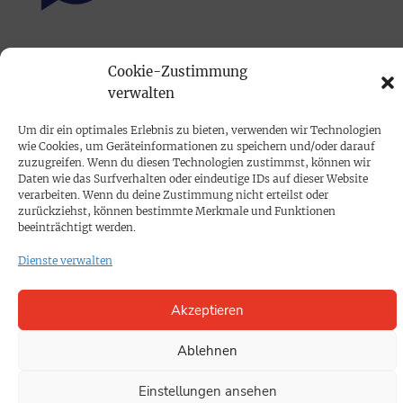
PRINTAUSGABE
Cookie-Zustimmung
Mediadaten
verwalten
Um dir ein optimales Erlebnis zu bieten, verwenden wir Technologien
PROKOMPAKT
wie Cookies, um Geräteinformationen zu speichern und/oder darauf
Impressum
zuzugreifen. Wenn du diesen Technologien zustimmst, können wir
Daten wie das Surfverhalten oder eindeutige IDs auf dieser Website
verarbeiten. Wenn du deine Zustimmung nicht erteilst oder
zurückziehst, können bestimmte Merkmale und Funktionen
SPENDEN
beeinträchtigt werden.
Datenschutz
Dienste verwalten
KONTAKT
Akzeptieren
Cookie-Richtlinie
Ablehnen
Einstellungen ansehen