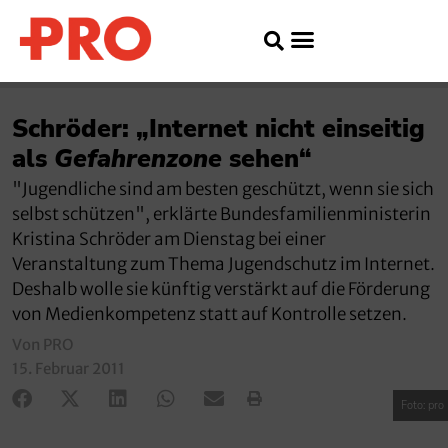
Schröder: „Internet nicht einseitig
als
Gefahrenzone
sehen“
"Jugendliche sind am besten geschützt, wenn sie sich
selbst schützen", erklärte Bundesfamilienministerin
Kristina Schröder am Dienstag bei einer
Veranstaltung zum Thema Jugendschutz im Internet.
Deshalb wolle sie künftig verstärkt auf die Förderung
von Medienkompetenz statt auf Kontrolle setzen.
Von PRO
15. Februar 2011
Foto: pro