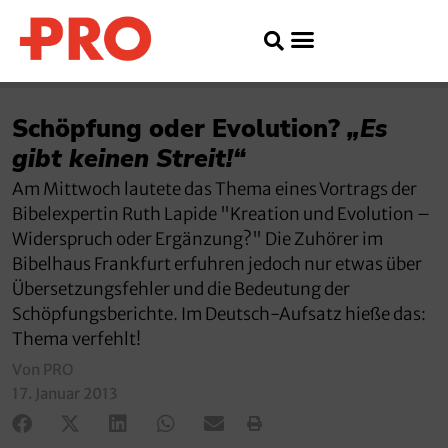
Schöpfung oder Evolution?
„Es
gibt keinen Streit!“
Am Mittwoch lautete das Thema eines Vortrags der
Bibelexpertin Ruth Lapide "Kreation und Evolution –
Widerspruch oder Ergänzung?" Die Zuhörer im
Bibelhaus Frankfurt erfuhren jedoch nur etwas über
Übersetzungsfehler und die Bedeutung der
Schöpfungsberichte. Im Deutsch-Aufsatz hieße das:
Thema verfehlt!
Von PRO
17. Januar 2013