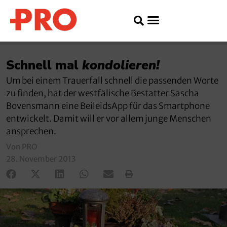
Schnell mal
kondolieren!
Um bei einem Trauerfall schnell die passenden Worte
zu finden, hat der westfälische Bestatter Sascha
Bovensmann eine BeileidsApp für das Smartphone
entwickelt. Damit will er vor allem junge Menschen
ansprechen.
Von PRO
28. November 2013