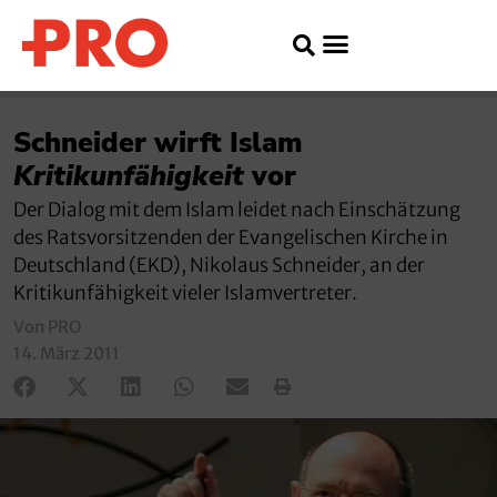
Schneider wirft Islam
Kritikunfähigkeit
vor
Der Dialog mit dem Islam leidet nach Einschätzung
des Ratsvorsitzenden der Evangelischen Kirche in
Deutschland (EKD), Nikolaus Schneider, an der
Kritikunfähigkeit vieler Islamvertreter.
Von PRO
14. März 2011