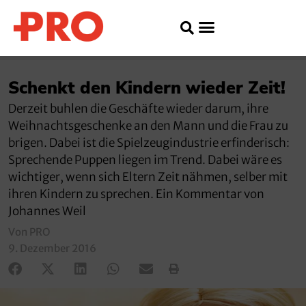
Schenkt den Kindern wieder Zeit!
Derzeit buhlen die Geschäfte wieder darum, ihre
Weihnachtsgeschenke an den Mann und die Frau zu
brigen. Dabei ist die Spielzeugindustrie erfinderisch:
Sprechende Puppen liegen im Trend. Dabei wäre es
wichtiger, wenn sich Eltern Zeit nähmen, selber mit
ihren Kindern zu sprechen. Ein Kommentar von
Johannes Weil
Von PRO
9. Dezember 2016