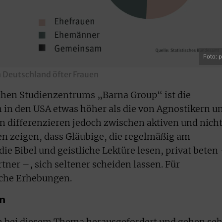
Foto: 
n Deutschland öfter Frauen
lichen Studienzentrums „Barna Group“ ist die
 in den USA etwas höher als die von Agnostikern u
 differenzieren jedoch zwischen aktiven und nich
ien zeigen, dass Gläubige, die regelmäßig am
e Bibel und geistliche Lektüre lesen, privat beten
er –, sich seltener scheiden lassen. Für
lche Erhebungen.
n
n bei diesem Thema herausgefordert und gehen seh