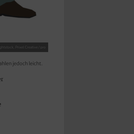
ightstock, Prixel Creative / pro
hlen jedoch leicht.
er
e