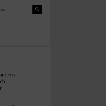
sondern
och
r