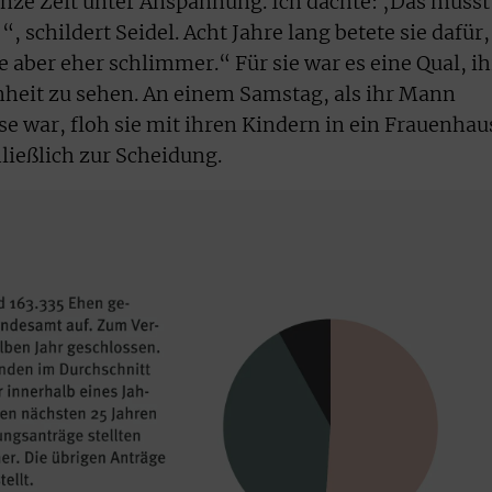
ganze Zeit unter Anspannung. Ich dachte: ‚Das musst
“, schildert Seidel. Acht Jahre lang betete sie dafür,
e aber eher schlimmer.“ Für sie war es eine Qual, ih
nheit zu sehen. An einem Samstag, als ihr Mann
 war, floh sie mit ihren Kindern in ein Frauenhau
ießlich zur Scheidung.