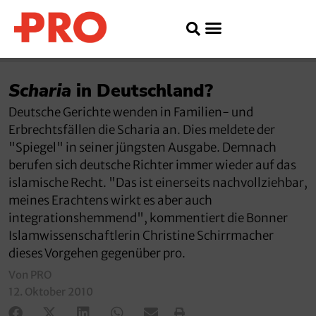
Scharia
in Deutschland?
Deutsche Gerichte wenden in Familien- und
Erbrechtsfällen die Scharia an. Dies meldete der
"Spiegel" in seiner jüngsten Ausgabe. Demnach
berufen sich deutsche Richter immer wieder auf das
islamische Recht. "Das ist einerseits nachvollziehbar,
meines Erachtens wirkt es aber auch
integrationshemmend", kommentiert die Bonner
Islamwissenschaftlerin Christine Schirrmacher
dieses Vorgehen gegenüber pro.
Von PRO
12. Oktober 2010