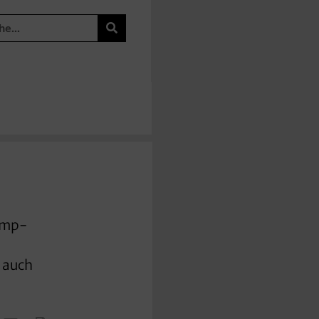
rump-
 auch