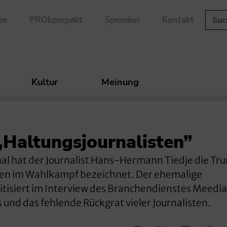
be
PROkompakt
Spenden
Kontakt
Kultur
Meinung
 „Haltungsjournalisten”
hal hat der Journalist Hans-Hermann Tiedje die T
ien im Wahlkampf bezeichnet. Der ehemalige
itisiert im Interview des Branchendienstes Meedia
 und das fehlende Rückgrat vieler Journalisten.