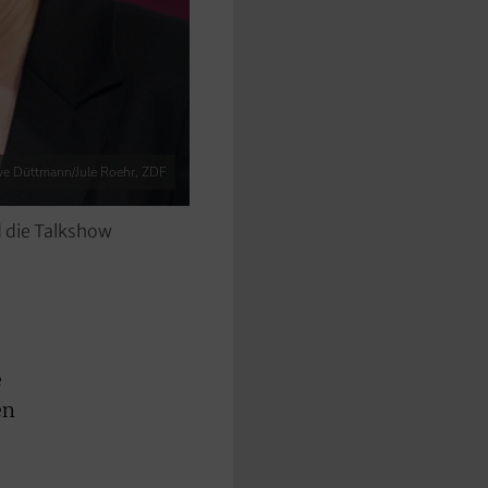
we Düttmann/Jule Roehr, ZDF
 die Talkshow
e
en