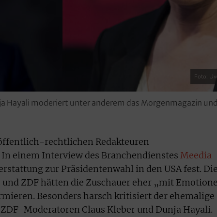
Foto: U
nja Hayali moderiert unter anderem das Morgenmagazin und
ffentlich-rechtlichen Redakteuren
 In einem Interview des Branchendienstes
Meedia
erstattung zur Präsidentenwahl in den USA fest. Di
 und ZDF hätten die Zuschauer eher „mit Emotion
formieren. Besonders harsch kritisiert der ehemalige
e ZDF-Moderatoren Claus Kleber und Dunja Hayali.