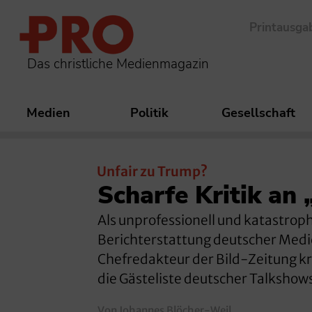
Printausga
Das christliche Medienmagazin
Medien
Politik
Gesellschaft
Unfair zu Trump?
Scharfe Kritik an
Als unprofessionell und katastrop
Berichterstattung deutscher Med
Chefredakteur der Bild-Zeitung kr
die Gästeliste deutscher Talkshows
Von Johannes Blöcher-Weil