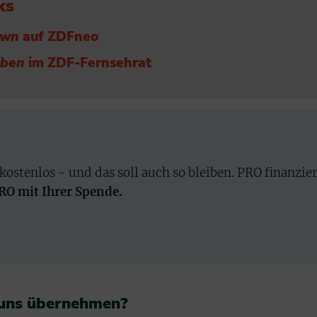
ks
own
auf ZDFneo
iben
im ZDF-Fernsehrat
 kostenlos - und das soll auch so bleiben. PRO finanzie
PRO mit Ihrer Spende.
 uns übernehmen?​