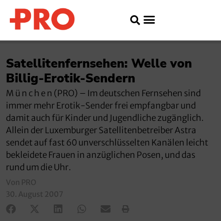
Satellitenfernsehen: Welle von
Billig-Erotik-Sendern
M ü n c h e n (PRO) – Im deutschen Fernsehen sind
immer mehr Erotik-Sender frei empfangbar und
damit auch für Kinder und Jugendliche zugänglich.
Allein der Luxemburger Satellitenbetreiber Astra
sendet auf fast 60 unverschlüsselten Kanälen leicht
bekleidete Frauen in anzüglichen Posen, und das
rund um die Uhr.
Von PRO
30. August 2007