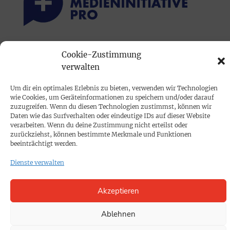
PRINTAUSGABE
Cookie-Zustimmung
verwalten
Mediadaten
Um dir ein optimales Erlebnis zu bieten, verwenden wir Technologien
PROKOMPAKT
wie Cookies, um Geräteinformationen zu speichern und/oder darauf
zuzugreifen. Wenn du diesen Technologien zustimmst, können wir
Impressum
Daten wie das Surfverhalten oder eindeutige IDs auf dieser Website
verarbeiten. Wenn du deine Zustimmung nicht erteilst oder
zurückziehst, können bestimmte Merkmale und Funktionen
SPENDEN
beeinträchtigt werden.
Datenschutz
Dienste verwalten
KONTAKT
Akzeptieren
Cookie-Richtlinie
Ablehnen