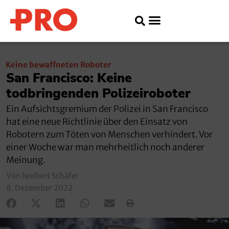
Keine bewaffneten Roboter
San Francisco: Keine
todbringenden Polizeiroboter
Ein Aufsichtsgremium der Polizei in San Francisco
hat eine neue Richtlinie über den Einsatz von
Robotern zum Töten von Menschen verhindert. Vor
einer Woche war man mehrheitlich noch anderer
Meinung.
Von Norbert Schäfer
8. Dezember 2022