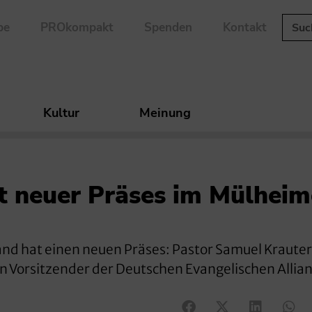
be
PROkompakt
Spenden
Kontakt
Kultur
Meinung
t neuer Präses im Mülheim
nd hat einen neuen Präses: Pastor Samuel Krauter.
n Vorsitzender der Deutschen Evangelischen Allianz