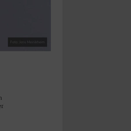
Foto: Jens Meinikheim
n
er