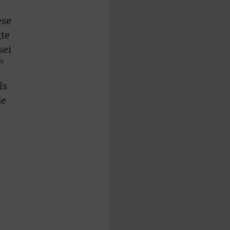
ese
gte
sei
“
ls
de