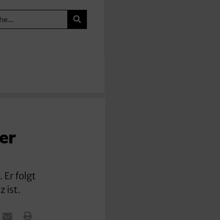
er
 Er folgt
 ist.