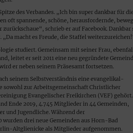
 Spitze des Verbandes. „Ich bin super dankbar für di
aren oft spannende, schöne, herausfordernde, bewe
ar zurückschaue“, schrieb er auf Facebook. Dankbar 
. „Da macht es Freude, die Staffel weiterzureichen!
logie studiert. Gemeinsam mit seiner Frau, ebenfal
d, leitet er seit 2011 eine neu gegründete Gemein
 wird er neben seinem Präsesamt fortsetzen.
ach seinem Selbstverständnis eine evangelikal-
ie sowohl zur Arbeitsgemeinschaft Christlicher
ereinigung Evangelischer Freikirchen (VEF) gehört.
nd Ende 2019, 4.745 Mitglieder in 44 Gemeinden,
r und Jugendliche. Während der
0 wurden drei neue Gemeinden aus Horn-Bad
lin-Altglienicke als Mitglieder aufgenommen.