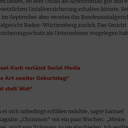
en lassen, ob sein Unfall als Arbeitsunfall gilt und e
gesetzlichen Unfallversicherung erhalten könnte. Se
, im September aber verwies das Bundessozialgeric
ialgericht Baden-Württemberg zurück. Das Gericht
ersicherungsschutz als Unternehmer vorgelegen hab
muel Koch verlässt Social Media
ne Art zweiter Geburtstag“
t statt Wut“
 er sich unbedingt erfüllen möchte, sagte Samuel
Magazin „Chrismon“ vor ein paar Wochen: „Meine
 sei, mich von Träumen zu verabschieden. Ich wollt