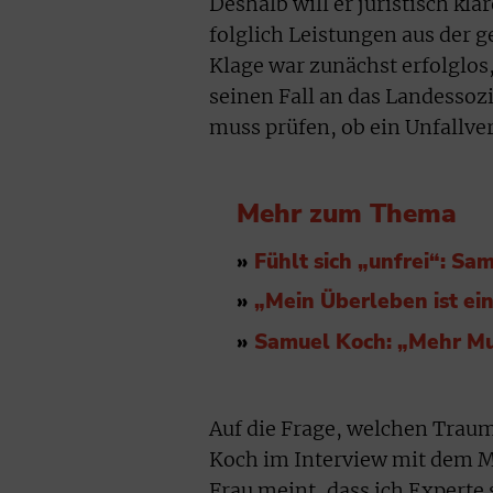
Deshalb will er juristisch klär
folglich Leistungen aus der 
Klage war zunächst erfolglos
seinen Fall an das Landessoz
muss prüfen, ob ein Unfallv
Mehr zum Thema
»
Fühlt sich „unfrei“: Sa
»
„Mein Überleben ist ei
»
Samuel Koch: „Mehr Mu
Auf die Frage, welchen Traum
Koch im Interview mit dem 
Frau meint, dass ich Experte