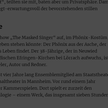
tt“, teilten sie mit, baten aber um Privatsphäre. Dam
gt-erwartungsvoll der bevorstehenden stillen
e
kshow „The Masked Singer“ auf, im Phönix-Kostüm
Leben stehen könnte: Der Phönix aus der Asche, der
s Leben findet. Der 38-Jährige, der in Neuwied
ischen Efringen-Kirchen bei Lörrach aufwuchs, is
ler, Autor und Redner.
t vier Jahre lang Ensemblemitglied am Staatstheat
altheater in Mannheim. Vor rund einem Jahr
 Kammerspielen. Dort spielt er zurzeit den
rilogie – einem Werk, das insgesamt sieben Stunde