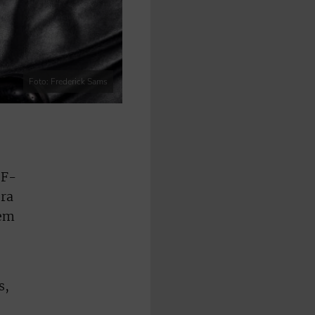
Foto: Frederick Sams
DF-
era
dem
s,