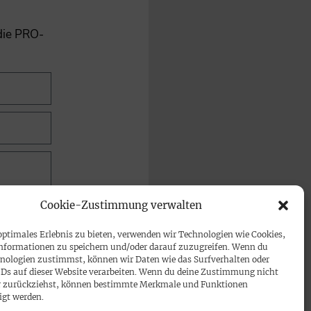
 die PRO-
Cookie-Zustimmung verwalten
optimales Erlebnis zu bieten, verwenden wir Technologien wie Cookies,
nformationen zu speichern und/oder darauf zuzugreifen. Wenn du
nologien zustimmst, können wir Daten wie das Surfverhalten oder
IDs auf dieser Website verarbeiten. Wenn du deine Zustimmung nicht
der zurückziehst, können bestimmte Merkmale und Funktionen
igt werden.