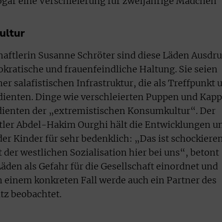
ogar eine Verschleierung für zweijährige Mädchen
ultur
haftlerin Susanne Schröter sind diese Läden Ausdr
okratische und frauenfeindliche Haltung. Sie seien
er salafistischen Infrastruktur, die als Treffpunkt 
dienten. Dinge wie verschleierten Puppen und Kap
ienten der „extremistischen Konsumkultur“. Der
tler Abdel-Hakim Ourghi hält die Entwicklungen u
der Kinder für sehr bedenklich: „Das ist schockiere
der westlichen Sozialisation hier bei uns“, betont
Läden als Gefahr für die Gesellschaft einordnet und
n einem konkreten Fall werde auch ein Partner des
z beobachtet.