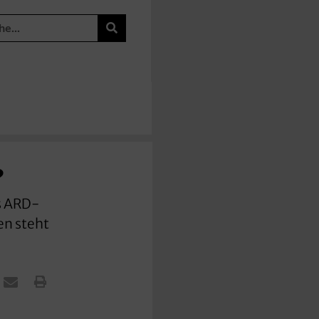
?
s ARD-
en steht