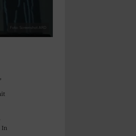
Foto: Screenshot ARD
,
it
-
 In