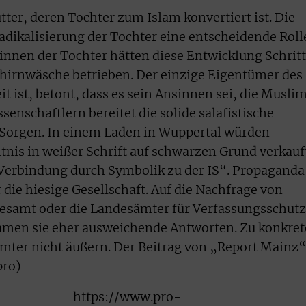
er, deren Tochter zum Islam konvertiert ist. Die
adikalisierung der Tochter eine entscheidende Roll
dinnen der Tochter hätten diese Entwicklung Schritt
Gehirnwäsche betrieben. Der einzige Eigentümer des
it ist, betont, dass es sein Ansinnen sei, die Musli
senschaftlern bereitet die solide salafistische
 Sorgen. In einem Laden in Wuppertal würden
nis in weißer Schrift auf schwarzen Grund verkauft
 Verbindung durch Symbolik zu der IS“. Propaganda
r die hiesige Gesellschaft. Auf die Nachfrage von
esamt oder die Landesämter für Verfassungsschutz
amen sie eher ausweichende Antworten. Zu konkre
Ämter nicht äußern. Der Beitrag von „Report Mainz“
(pro)
https://www.pro-