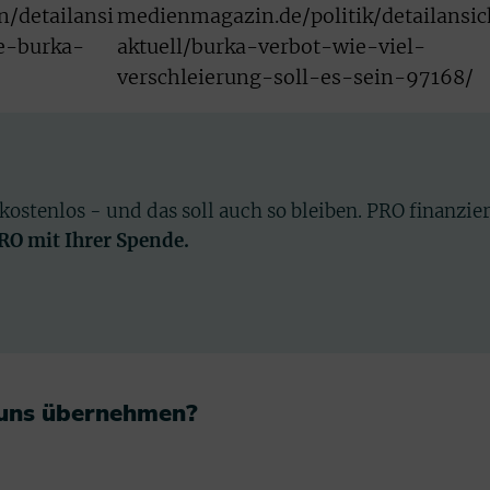
/detailansi
medienmagazin.de/politik/detailansic
re-burka-
aktuell/burka-verbot-wie-viel-
verschleierung-soll-es-sein-97168/
 kostenlos - und das soll auch so bleiben. PRO finanzie
PRO mit Ihrer Spende.
 uns übernehmen?​