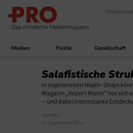
Printausga
Das christliche Medienmagazin
Medien
Politik
Gesellschaft
Salafistische Stru
In sogenannten Niqab-Shops könne
Magazin „Report Mainz“ hat sich 
– und dabei interessante Entdec
Von PRO
14. September 2016