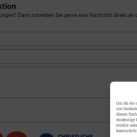
ktion
gungen? Dann schreiben Sie gerne eine Nachricht direkt an
Um dir ein 
um Gerätei
diesen Tech
eindeutige 
erteilst o
beeinträcht