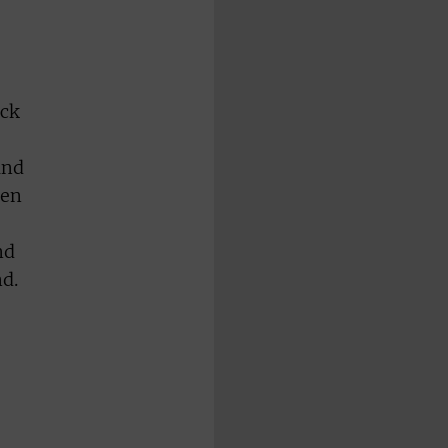
uck
und
pen
nd
nd.