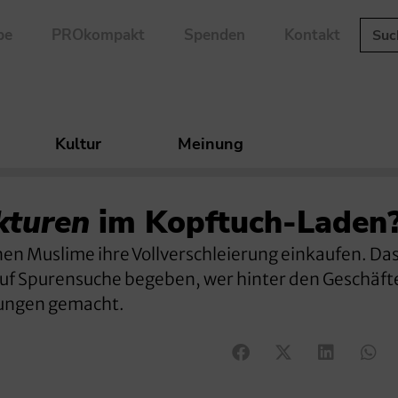
be
PROkompakt
Spenden
Kontakt
Kultur
Meinung
kturen
im Kopftuch-Laden
n Muslime ihre Vollverschleierung einkaufen. Da
auf Spurensuche begeben, wer hinter den Geschäft
kungen gemacht.