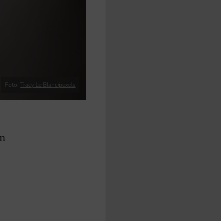
Foto:
Tracy Le Blanc/pexels
on
,