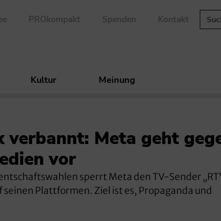
be
PROkompakt
Spenden
Kontakt
Kultur
Meinung
k verbannt: Meta geht geg
edien vor
entschaftswahlen sperrt Meta den TV-Sender „RT
 seinen Plattformen. Ziel ist es, Propaganda und