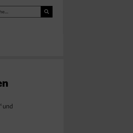
en
“ und