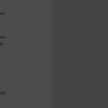
der
e
nen
ge
ion