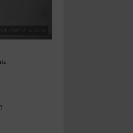
 |
CC BY-SA 4.0 International
ita
ß