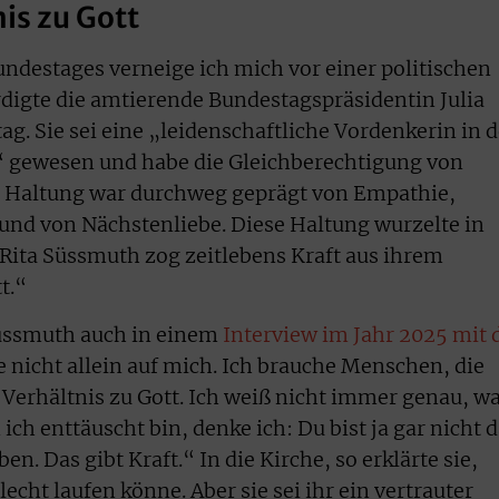
is zu Gott
destages verneige ich mich vor einer politischen
gte die amtierende Bundestagspräsidentin Julia
. Sie sei eine „leidenschaftliche Vordenkerin in d
“ gewesen und habe die Gleichberechtigung von
e Haltung war durchweg geprägt von Empathie,
und von Nächstenliebe. Diese Haltung wurzelte in
Rita Süssmuth zog zeitlebens Kraft aus ihrem
t.“
üssmuth auch in einem
Interview im Jahr 2025 mit 
e nicht allein auf mich. Ich brauche Menschen, die
Verhältnis zu Gott. Ich weiß nicht immer genau, w
ch enttäuscht bin, denke ich: Du bist ja gar nicht d
en. Das gibt Kraft.“ In die Kirche, so erklärte sie,
hlecht laufen könne. Aber sie sei ihr ein vertrauter