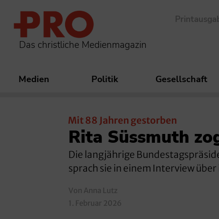
Printausga
Das christliche Medienmagazin
Medien
Politik
Gesellschaft
Mit 88 Jahren gestorben
Rita Süssmuth zog
Die langjährige Bundestagspräside
sprach sie in einem Interview über
Von Anna Lutz
1. Februar 2026