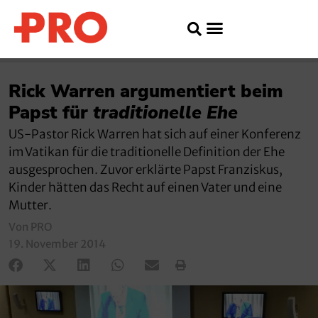
Rick Warren argumentiert beim
Papst für
traditionelle Ehe
US-Pastor Rick Warren hat sich auf einer Konferenz
im Vatikan für die traditionelle Definition der Ehe
ausgesprochen. Zuvor erklärte Papst Franziskus,
Kinder hätten das Recht auf einen Vater und eine
Mutter.
Von PRO
19. November 2014