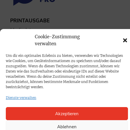
PRINTAUSGABE
Mediadaten
Cookie-Zustimmung
verwalten
PROKOMPAKT
Impressum
Um dir ein optimales Erlebnis zu bieten, verwenden wir Technologien
wie Cookies, um Geräteinformationen zu speichern und/oder darauf
zuzugreifen. Wenn du diesen Technologien zustimmst, können wir
SPENDEN
Daten wie das Surfverhalten oder eindeutige IDs auf dieser Website
verarbeiten. Wenn du deine Zustimmung nicht erteilst oder
Datenschutz
zurückziehst, können bestimmte Merkmale und Funktionen
beeinträchtigt werden.
KONTAKT
Dienste verwalten
Cookie-Richtlinie
Akzeptieren
Ablehnen