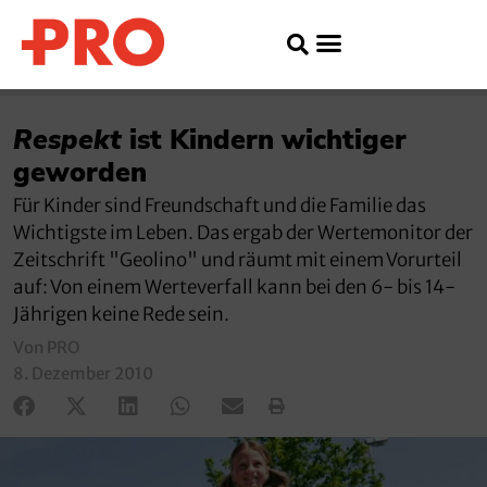
Respekt
ist Kindern wichtiger
geworden
Für Kinder sind Freundschaft und die Familie das
Wichtigste im Leben. Das ergab der Wertemonitor der
Zeitschrift "Geolino" und räumt mit einem Vorurteil
auf: Von einem Werteverfall kann bei den 6- bis 14-
Jährigen keine Rede sein.
Von PRO
8. Dezember 2010