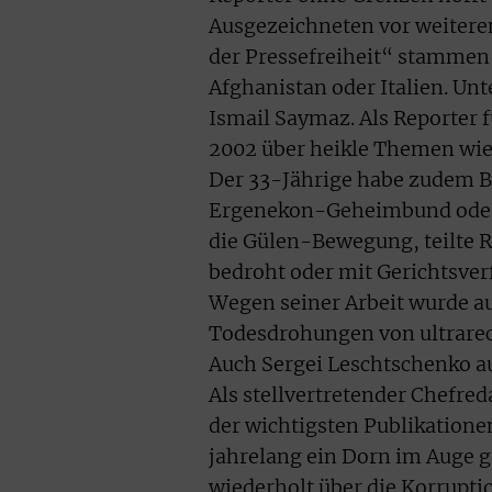
Ausgezeichneten vor weitere
der Pressefreiheit“ stammen 
Afghanistan oder Italien. Unt
Ismail Saymaz. Als Reporter f
2002 über heikle Themen wie
Der 33-Jährige habe zudem Bü
Ergenekon-Geheimbund oder üb
die Gülen-Bewegung, teilte R
bedroht oder mit Gerichtsver
Wegen seiner Arbeit wurde a
Todesdrohungen von ultrarec
Auch Sergei Leschtschenko au
Als stellvertretender Chefre
der wichtigsten Publikatione
jahrelang ein Dorn im Auge 
wiederholt über die Korruptio