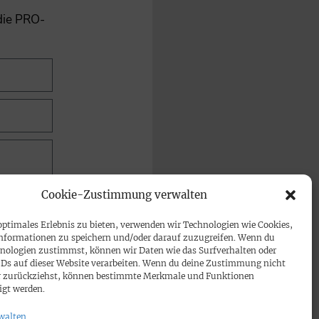
 die PRO-
Cookie-Zustimmung verwalten
optimales Erlebnis zu bieten, verwenden wir Technologien wie Cookies,
nformationen zu speichern und/oder darauf zuzugreifen. Wenn du
nologien zustimmst, können wir Daten wie das Surfverhalten oder
IDs auf dieser Website verarbeiten. Wenn du deine Zustimmung nicht
der zurückziehst, können bestimmte Merkmale und Funktionen
igt werden.
walten