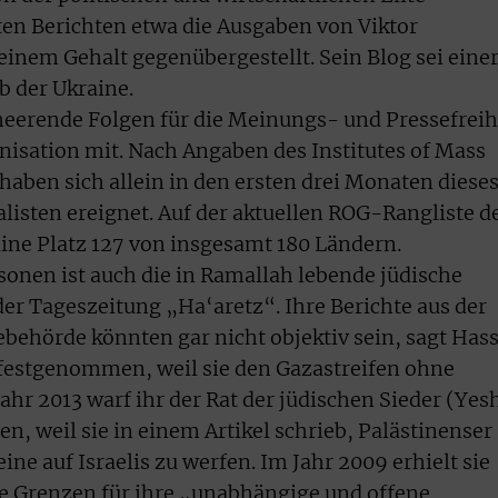
rten Berichten etwa die Ausgaben von Viktor
inem Gehalt gegenübergestellt. Sein Blog sei eine
b der Ukraine.
rheerende Folgen für die Meinungs- und Pressefreih
ganisation mit. Nach Angaben des Institutes of Mass
haben sich allein in den ersten drei Monaten diese
alisten ereignet. Auf der aktuellen ROG-Rangliste d
aine Platz 127 von insgesamt 180 Ländern.
onen ist auch die in Ramallah lebende jüdische
der Tageszeitung „Ha‘aretz“. Ihre Berichte aus der
ehörde könnten gar nicht objektiv sein, sagt Hass
 festgenommen, weil sie den Gazastreifen ohne
Jahr 2013 warf ihr der Rat der jüdischen Sieder (Yes
en, weil sie in einem Artikel schrieb, Palästinenser
ine auf Israelis zu werfen. Im Jahr 2009 erhielt sie
e Grenzen für ihre „unabhängige und offene