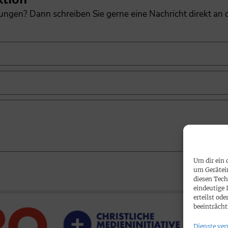
gungen? Dann schreiben Sie gerne eine Nachricht direkt an
Um dir ein 
um Gerätei
diesen Tech
eindeutige 
erteilst o
beeinträcht
Dienste ver