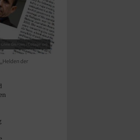
 Ohne Grenzen / Collage: pro
 „Helden der
d
ren
g
e