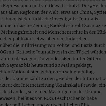
n Repressionen und vor Gewalt schützt. Die „Helde
aus allen Regionen der Welt, etwa aus China, Syrie
er ihnen ist der türkische Investigativ-Journalist
ür die türkische Zeitung Radikal schreibt Saymaz se
 Meinungsfreiheit und Menschenrechte in der Türk
cher publiziert, etwa über den türkischen
er die Infiltrierung von Polizei und Justiz durch
OG mit. Kritische Journalisten in der Türkei würde
fahren überzogen. Dutzende säßen hinter Gittern.
uch Saymaz bis heute rund 20 Mal angeklagt,
hten Nationalisten gehören zu seinem Alltag.
s der Ukraine zählt zu den „Helden der Informatio
dakteur der Internetzeitung Ukrainskaja Prawda, ein
n des Landes, sei er den Mächtigen in der Ukraine
gewesen, heißt es von ROG. Leschtschenko habe
n der politischen und wirtschaftlichen Elite