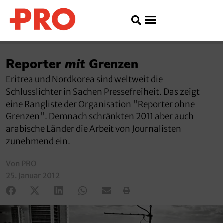
Reporter
mit
Grenzen
Eritrea und Nordkorea sind weltweit die
Schlusslichter in Sachen Pressefreiheit. Das zeigt
eine Rangliste der Organisation "Reporter ohne
Grenzen". Demnach schränkten 2011 aber auch
arabische Länder die Arbeit von Journalisten
zunehmend ein.
Von PRO
25. Januar 2012