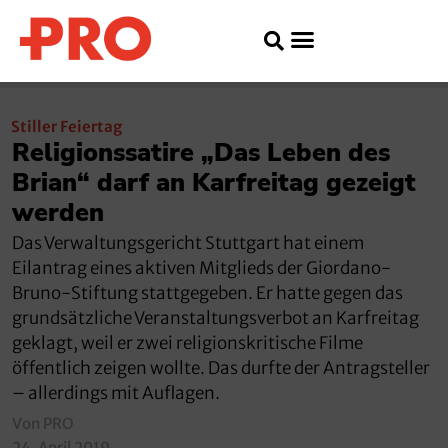
Stiller Feiertag
Religionssatire „Das Leben des
Brian“ darf an Karfreitag gezeigt
werden
Das Verwaltungsgericht Stuttgart hat einem
Eilantrag eines aktiven Mitglieds der Giordano-
Bruno-Stiftung stattgegeben. Er hatte gegen das
grundsätzliche Veranstaltungsverbot an Karfreitag
geklagt, weil er zwei religionskritische Filme
öffentlich zeigen wollte. Das durfte der Antragsteller
– allerdings mit Auflagen.
Von PRO
24. April 2019