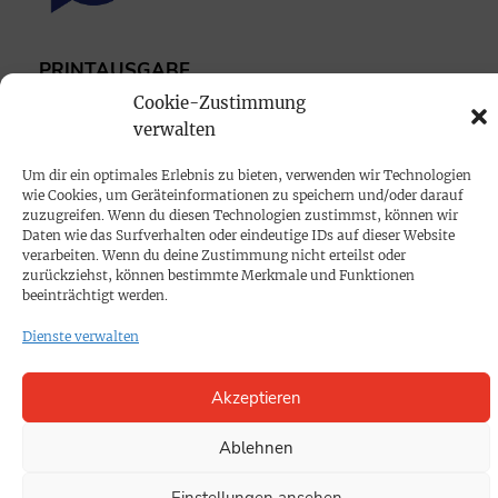
PRINTAUSGABE
Cookie-Zustimmung
Mediadaten
verwalten
PROKOMPAKT
Um dir ein optimales Erlebnis zu bieten, verwenden wir Technologien
wie Cookies, um Geräteinformationen zu speichern und/oder darauf
Impressum
zuzugreifen. Wenn du diesen Technologien zustimmst, können wir
Daten wie das Surfverhalten oder eindeutige IDs auf dieser Website
verarbeiten. Wenn du deine Zustimmung nicht erteilst oder
SPENDEN
zurückziehst, können bestimmte Merkmale und Funktionen
beeinträchtigt werden.
Datenschutz
Dienste verwalten
KONTAKT
Akzeptieren
Cookie-Richtlinie
Ablehnen
Einstellungen ansehen