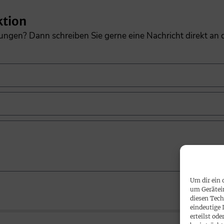
ktion
gungen? Dann schreiben Sie gerne eine Nachricht direkt an
Um dir ein 
um Gerätei
diesen Tech
eindeutige 
erteilst o