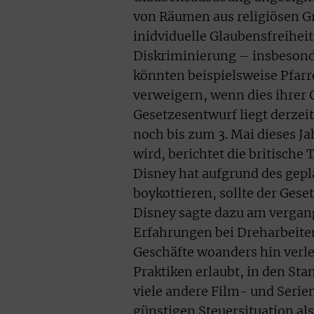
von Räumen aus religiösen Gr
inidviduelle Glaubensfreiheit
Diskriminierung – insbeson
könnten beispielsweise Pfar
verweigern, wenn dies ihrer 
Gesetzesentwurf liegt derzei
noch bis zum 3. Mai dieses Ja
wird, berichtet die britisch
Disney hat aufgrund des gepl
boykottieren, sollte der Ge
Disney sagte dazu am vergan
Erfahrungen bei Dreharbeite
Geschäfte woanders hin verle
Praktiken erlaubt, in den St
viele andere Film- und Seri
günstigen Steuersituation al