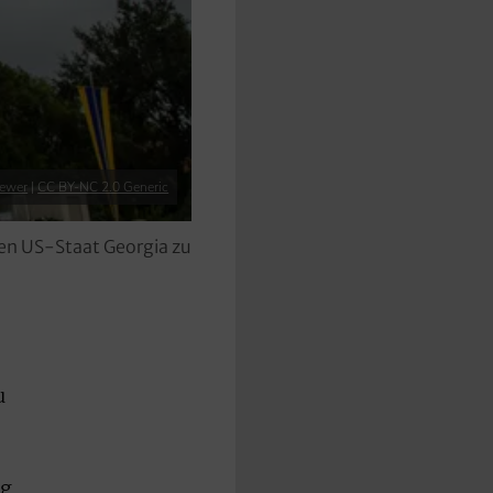
rewer
|
CC BY-NC 2.0 Generic
den US-Staat Georgia zu
u
ng