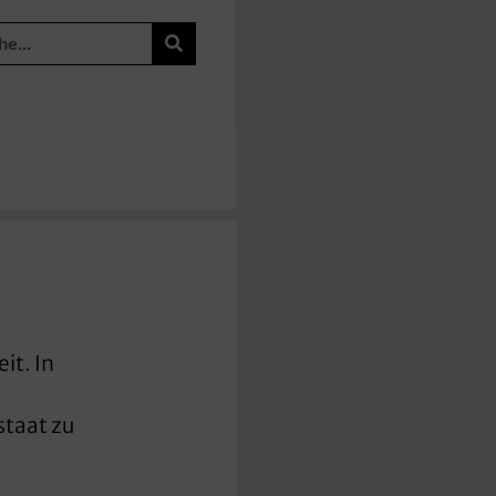
it. In
.
taat zu