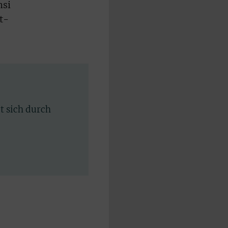
nsi
t-
rt sich durch