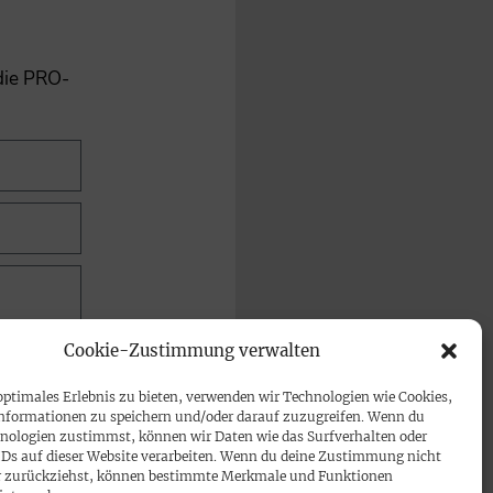
 die PRO-
Cookie-Zustimmung verwalten
optimales Erlebnis zu bieten, verwenden wir Technologien wie Cookies,
nformationen zu speichern und/oder darauf zuzugreifen. Wenn du
nologien zustimmst, können wir Daten wie das Surfverhalten oder
IDs auf dieser Website verarbeiten. Wenn du deine Zustimmung nicht
der zurückziehst, können bestimmte Merkmale und Funktionen