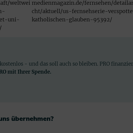
aft/weltwei
medienmagazin.de/fernsehen/detaila
n-
cht/aktuell/us-fernsehserie-verspotte
et-uni-
katholischen-glauben-95392/
/
 kostenlos - und das soll auch so bleiben. PRO finanzie
PRO mit Ihrer Spende.
 uns übernehmen?​