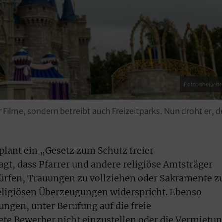
Foto:
shelly b
Filme, sondern betreibt auch Freizeitparks. Nun droht er, 
lant ein „Gesetz zum Schutz freier
gt, dass Pfarrer und andere religiöse Amtsträger
 dürfen, Trauungen zu vollziehen oder Sakramente z
religiösen Überzeugungen widerspricht. Ebenso
tungen, unter Berufung auf die freie
e Bewerber nicht einzustellen oder die Vermietu