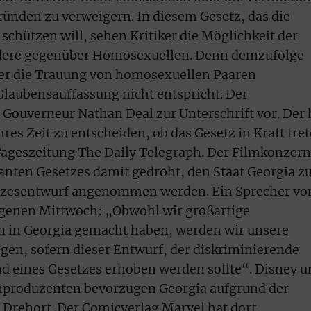
ünden zu verweigern. In diesem Gesetz, das die
 schützen will, sehen Kritiker die Möglichkeit der
dere gegenüber Homosexuellen. Denn demzufolge
rer die Trauung von homosexuellen Paaren
Glaubensauffassung nicht entspricht. Der
t Gouverneur Nathan Deal zur Unterschrift vor. Der 
hres Zeit zu entscheiden, ob das Gesetz in Kraft tre
e Tageszeitung The Daily Telegraph. Der Filmkonzern
anten Gesetzes damit gedroht, den Staat Georgia z
setzesentwurf angenommen werden. Ein Sprecher vo
genen Mittwoch: „Obwohl wir großartige
n in Georgia gemacht haben, werden wir unsere
gen, sofern dieser Entwurf, der diskriminierende
and eines Gesetzes erhoben werden sollte“. Disney 
enproduzenten bevorzugen Georgia aufgrund der
s Drehort. Der Comicverlag Marvel hat dort