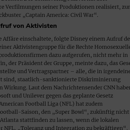
re Verfilmungen seiner Produktionen realisiert, z
kbuster „Captain America: Civil War“.
fruf von Aktivisten
 Affäre einschaltete, folgte Disney einem Aufruf de
ner Aktivistengruppe für die Rechte Homosexuelle
produktionsfirmen dazu aufgerufen, nicht mehr in
in, der Präsident der Gruppe, meinte dazu, das Ges
stellte und Vertragspartner – alle, die in irgendein
t sind, staatlich-sanktionierte Diskriminierung
gen Wirkung. Laut dem Nachrichtensender CNN habe
osoft und Unilever gegen das geplante Gesetz
 American Football Liga (NFL) hat zudem
Football-Saison, den „Super Bowl“, zukünftig nicht
Atlanta stattfinden zu lassen, wenn die lokalen
er NFL, „Toleranz und Integration zu bekräftigen“,