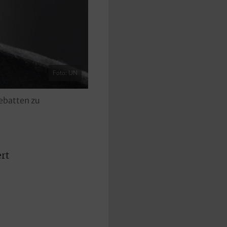
Foto: UN
Debatten zu
rt