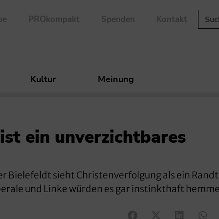
be
PROkompakt
Spenden
Kontakt
Kultur
Meinung
 ist ein unverzichtbares
Bielefeldt sieht Christenverfolgung als ein Rand
iberale und Linke würden es gar instinkthaft hemm