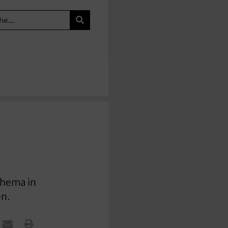
thema in
en.