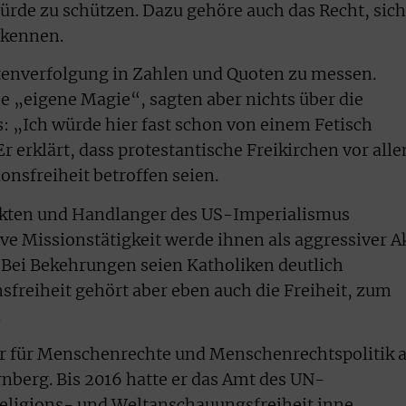
Würde zu schützen. Dazu gehöre auch das Recht, sich
ekennen.
stenverfolgung in Zahlen und Quoten zu messen.
e „eigene Magie“, sagten aber nichts über die
s: „Ich würde hier fast schon von einem Fetisch
Er erklärt, dass protestantische Freikirchen vor all
onsfreiheit betroffen seien.
Sekten und Handlanger des US-Imperialismus
 Missionstätigkeit werde ihnen als aggressiver A
dt. Bei Bekehrungen seien Katholiken deutlich
sfreiheit gehört aber eben auch die Freiheit, zum
.
sor für Menschenrechte und Menschenrechtspolitik 
nberg. Bis 2016 hatte er das Amt des UN-
Religions- und Weltanschauungsfreiheit inne.